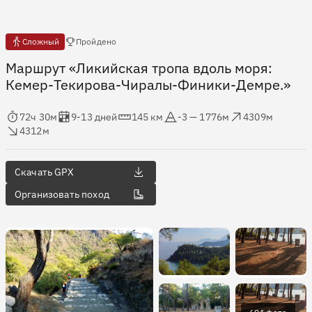
Есть отчёты
Сложный
Пройдено
Маршрут «Ликийская тропа вдоль моря:
Кемер-Текирова-Чиралы-Финики-Демре.»
мя в пути
Оценка в днях
Дистанция
Абсолютная высота
Набор высоты
ос высоты
72ч 30м
9-13 дней
145 км
-3 — 1776м
4309м
4312м
Скачать GPX
Организовать поход