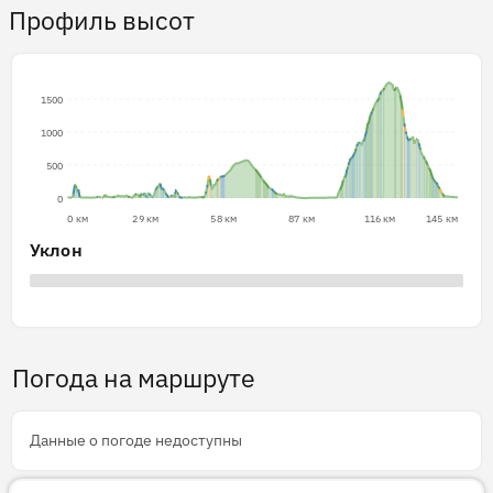
Профиль высот
1500
1000
500
0
0 км
29 км
58 км
87 км
116 км
145 км
Уклон
Погода на маршруте
Данные о погоде недоступны