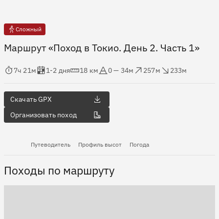
Сложный
Маршрут «Поход в Токио. День 2. Часть 1»
мя в пути
Оценка в днях
Дистанция
Абсолютная высота
Набор высоты
Сброс высоты
7ч 21м
1-2 дня
18 км
0 — 34м
257м
233м
Скачать GPX
Организовать поход
Путеводитель
Профиль высот
Погода
Походы по маршруту