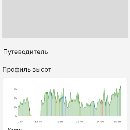
Путеводитель
Профиль высот
30
20
10
0
0 км
3.6 км
7.1 км
11 км
14 км
18 км
Уклон