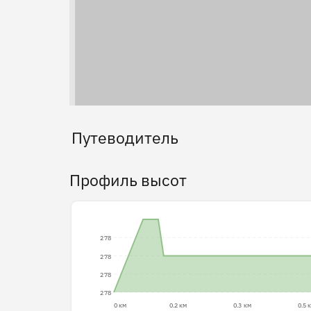
Путеводитель
Профиль высот
278
278
278
278
0 км
0.2 км
0.3 км
0.5 