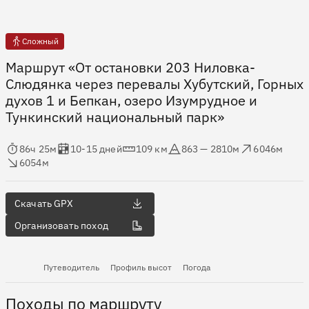
Сложный
Маршрут «От остановки 203 Ниловка-
Слюдянка через перевалы Хубутский, Горных
духов 1 и Бепкан, озеро Изумрудное и
Тункинский национальный парк»
мя в пути
Оценка в днях
Дистанция
Абсолютная высота
Набор высоты
ос высоты
86ч 25м
10-15 дней
109 км
863 — 2810м
6046м
6054м
Скачать GPX
Организовать поход
Путеводитель
Профиль высот
Погода
Походы по маршруту