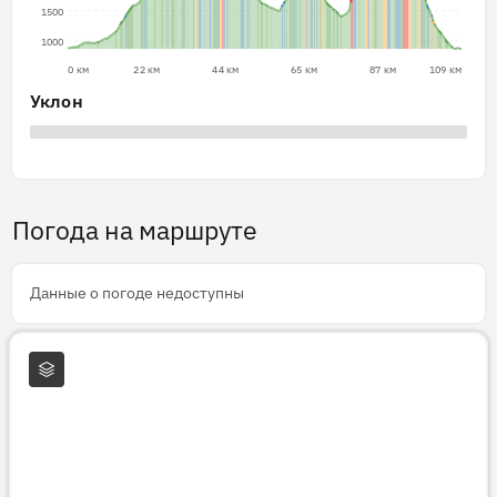
1500
1000
0 км
22 км
44 км
65 км
87 км
109 км
Уклон
Погода на маршруте
Данные о погоде недоступны
Слои карты