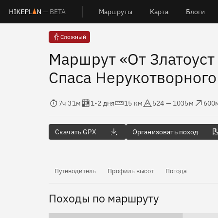
— BETA
Маршруты
Карта
Блоги
Сложный
Маршрут «От Златоуст
Спаса Нерукотворного
Время в пути
Оценка в днях
Дистанция
Абсолютная высота
Набор высот
Сбро
7ч 31м
1-2 дня
15 км
524 — 1035м
600
Скачать GPX
Организовать поход
Путеводитель
Профиль высот
Погода
Походы по маршруту