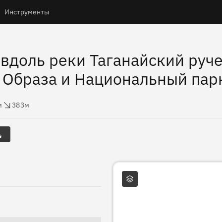
Инструменты
 вдоль реки Таганайский руч
 Образа и Национальный парк
ы
с высоты
м
383м
Слои карты