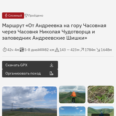
Есть отчёты
Сложный
Пройдено
Маршрут «От Андреевка на гору Часовная
через Часовня Николая Чудотворца и
заповедник Андреевские Шишки»
мя в пути
Оценка в днях
Дистанция
Абсолютная высота
Набор высоты
Сброс высоты
42ч 4м
5-8 дней
82 км
143 — 423м
1784м
1648м
Скачать GPX
Организовать поход