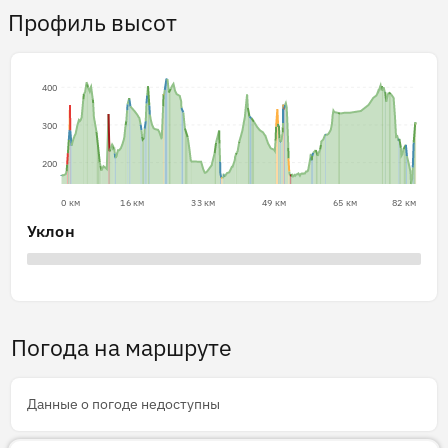
Профиль высот
400
300
200
0 км
16 км
33 км
49 км
65 км
82 км
Уклон
Погода на маршруте
Данные о погоде недоступны