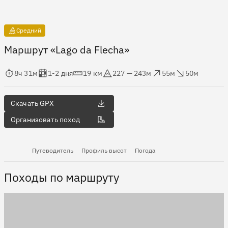
Средний
Маршрут «Lago da Flecha»
мя в пути
Оценка в днях
Дистанция
Абсолютная высота
Набор высоты
Сброс высоты
8ч 31м
1-2 дня
19 км
227 — 243м
55м
50м
Скачать GPX
Организовать поход
Путеводитель
Профиль высот
Погода
Походы по маршруту