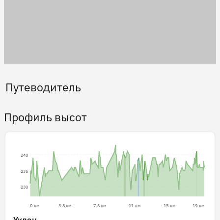
Путеводитель
Профиль высот
240
235
230
0 км
3.8 км
7.6 км
11 км
15 км
19 км
Уклон