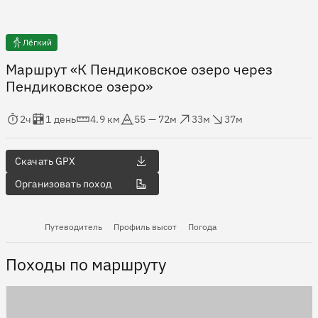
Лёгкий
Маршрут «К Пендиковское озеро через
Пендиковское озеро»
мя в пути
Оценка в днях
Дистанция
Абсолютная высота
Набор высоты
Сброс высоты
2ч
1 день
4.9 км
55 — 72м
33м
37м
Скачать GPX
Организовать поход
Путеводитель
Профиль высот
Погода
Походы по маршруту