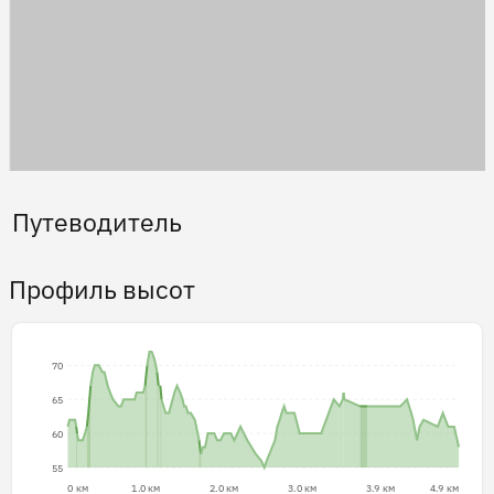
Путеводитель
Профиль высот
70
65
60
55
0 км
1.0 км
2.0 км
3.0 км
3.9 км
4.9 км