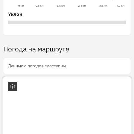
0 км
0.8 км
1.6 км
2.4 км
3.2 км
4.0 км
Уклон
Погода на маршруте
Данные о погоде недоступны
Слои карты