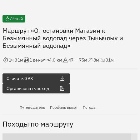
Лёгкий
Маршрут «От остановки Магазин к
Безымянный водопад через Тынычлык и
Безымянный водопад»
мя в пути
Оценка в днях
Дистанция
Абсолютная высота
Набор высоты
Сброс высоты
1ч 31м
1 день
4.0 км
47 — 75м
8м
31м
Скачать GPX
Организовать поход
Путеводитель
Профиль высот
Погода
Походы по маршруту