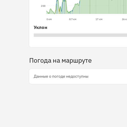
200
0 км
8.7 км
17 км
26 
Уклон
Погода на маршруте
Данные о погоде недоступны