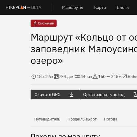
— BETA
Маршруты
Карта
Блоги
Сложный
Маршрут «Кольцо от о
заповедник Малоусинс
озеро»
Время в пути
Оценка в днях
Дистанция
Абсолютная высота
Набор высот
Сбро
18ч 27м
3-4 дня
44 км
150 — 318м
656
Скачать GPX
Организовать поход
Путеводитель
Профиль высот
Погода
Походы по маршруту