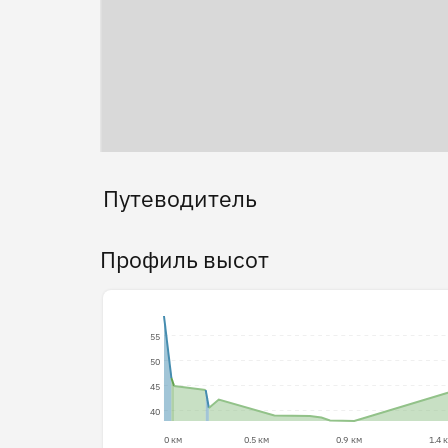
Путеводитель
Профиль высот
55
50
45
40
0 км
0.5 км
0.9 км
1.4 