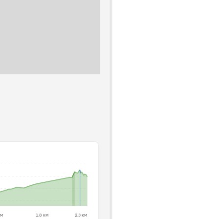
км
1.8 км
2.3 км