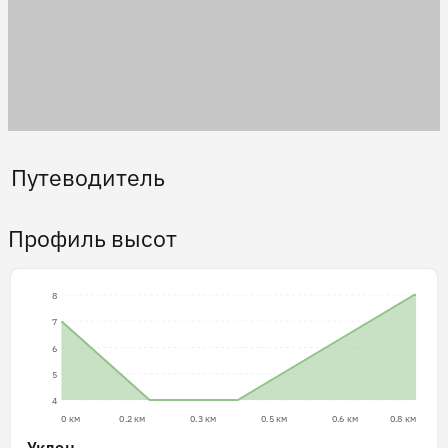
Путеводитель
Профиль высот
8
7
6
5
4
0 км
0.2 км
0.3 км
0.5 км
0.6 км
0.8 км
Уклон