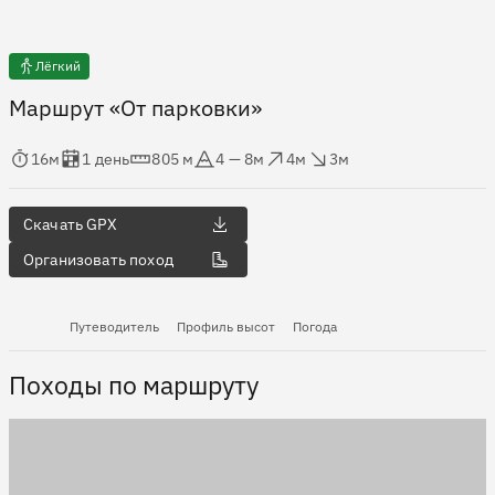
Лёгкий
Маршрут «От парковки»
мя в пути
Оценка в днях
Дистанция
Абсолютная высота
Набор высоты
Сброс высоты
16м
1 день
805 м
4 — 8м
4м
3м
Скачать GPX
Организовать поход
Путеводитель
Профиль высот
Погода
Походы по маршруту