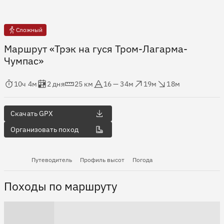
Сложный
Маршрут «Трэк на гуся Тром-Лагарма-
Чумпас»
мя в пути
Оценка в днях
Дистанция
Абсолютная высота
Набор высоты
Сброс высоты
10ч 4м
2 дня
25 км
16 — 34м
19м
18м
Скачать GPX
Организовать поход
Путеводитель
Профиль высот
Погода
Походы по маршруту