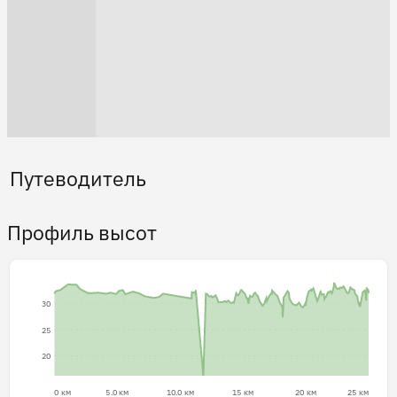
Путеводитель
Профиль высот
30
25
20
0 км
5.0 км
10.0 км
15 км
20 км
25 км