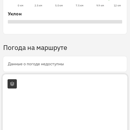
0 км
2.5 км
5.0 км
7.5 км
9.9 км
12 км
Уклон
Погода на маршруте
Данные о погоде недоступны
Слои карты