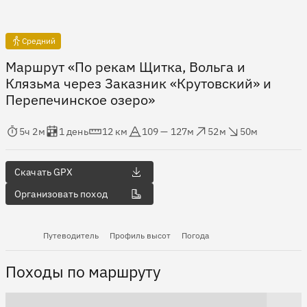
Средний
Маршрут «По рекам Щитка, Вольга и
Клязьма через Заказник «Крутовский» и
Перепечинское озеро»
мя в пути
Оценка в днях
Дистанция
Абсолютная высота
Набор высоты
Сброс высоты
5ч 2м
1 день
12 км
109 — 127м
52м
50м
Скачать GPX
Организовать поход
Путеводитель
Профиль высот
Погода
Походы по маршруту