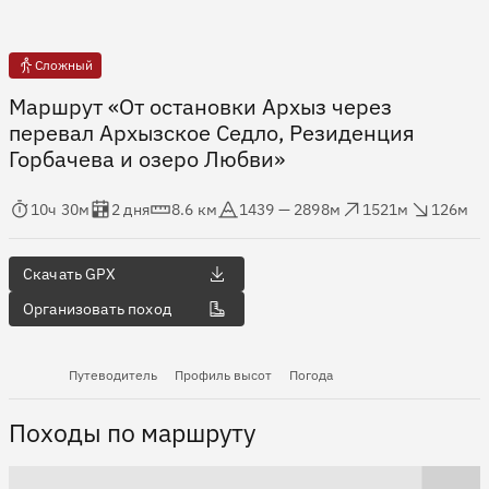
Сложный
Маршрут «От остановки Архыз через
перевал Архызское Седло, Резиденция
Горбачева и озеро Любви»
мя в пути
Оценка в днях
Дистанция
Абсолютная высота
Набор высоты
Сброс высоты
10ч 30м
2 дня
8.6 км
1439 — 2898м
1521м
126м
Скачать GPX
Организовать поход
Путеводитель
Профиль высот
Погода
Походы по маршруту