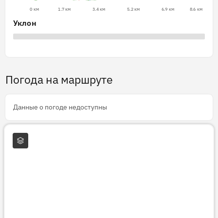
0 км
1.7 км
3.4 км
5.2 км
6.9 км
8.6 км
Уклон
Погода на маршруте
Данные о погоде недоступны
Слои карты