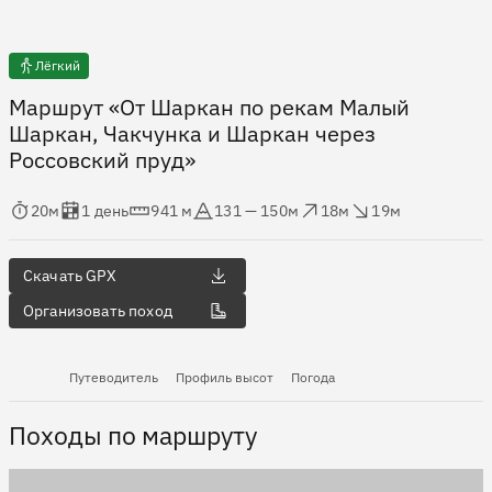
Лёгкий
Маршрут «От Шаркан по рекам Малый
Шаркан, Чакчунка и Шаркан через
Россовский пруд»
мя в пути
Оценка в днях
Дистанция
Абсолютная высота
Набор высоты
Сброс высоты
20м
1 день
941 м
131 — 150м
18м
19м
Скачать GPX
Организовать поход
Путеводитель
Профиль высот
Погода
Походы по маршруту