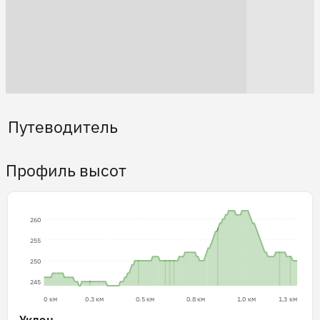
Путеводитель
Профиль высот
260
255
250
245
0 км
0.3 км
0.5 км
0.8 км
1.0 км
1.3 км
Уклон