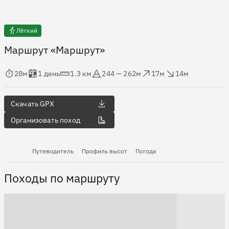
Лёгкий
Маршрут «Маршрут»
мя в пути
Оценка в днях
Дистанция
Абсолютная высота
Набор высоты
Сброс высоты
28м
1 день
1.3 км
244 — 262м
17м
14м
Скачать GPX
Организовать поход
Путеводитель
Профиль высот
Погода
Походы по маршруту