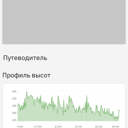
Путеводитель
Профиль высот
135
130
125
120
115
0 км
5.7 км
11 км
17 км
23 км
29 км