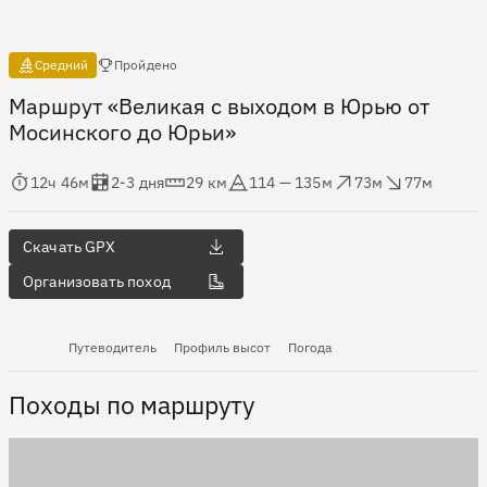
Есть отчёты
Средний
Пройдено
Маршрут «Великая с выходом в Юрью от
Мосинского до Юрьи»
мя в пути
Оценка в днях
Дистанция
Абсолютная высота
Набор высоты
Сброс высоты
12ч 46м
2-3 дня
29 км
114 — 135м
73м
77м
Скачать GPX
Организовать поход
Путеводитель
Профиль высот
Погода
Походы по маршруту