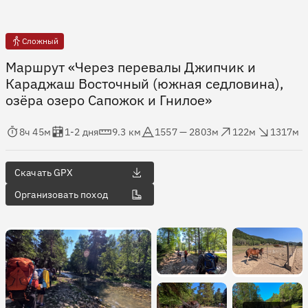
Сложный
Маршрут «Через перевалы Джипчик и
Караджаш Восточный (южная седловина),
озёра озеро Сапожок и Гнилое»
мя в пути
Оценка в днях
Дистанция
Абсолютная высота
Набор высоты
Сброс высоты
8ч 45м
1-2 дня
9.3 км
1557 — 2803м
122м
1317м
Скачать GPX
Организовать поход