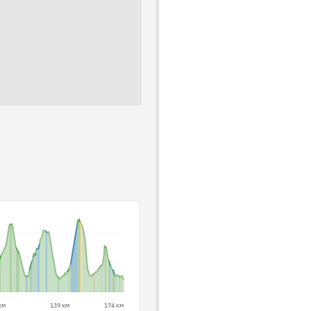
км
139 км
174 км