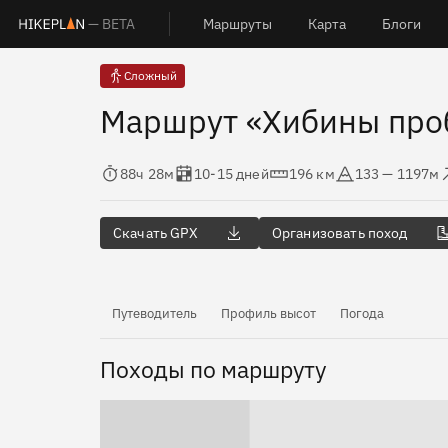
— BETA
Маршруты
Карта
Блоги
Сложный
Маршрут «Хибины про
Время в пути
Оценка в днях
Дистанция
Абсолютная высота
Набор
88ч 28м
10-15 дней
196 км
133 — 1197м
Скачать GPX
Организовать поход
Путеводитель
Профиль высот
Погода
Походы по маршруту