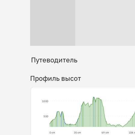
Путеводитель
Профиль высот
1000
500
0 км
35 км
69 км
104 