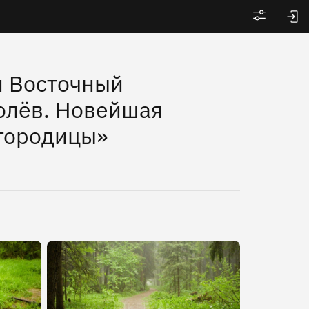
Войти
и Восточный
олёв. Новейшая
огородицы»