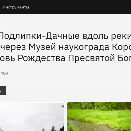
Инструменты
 Подлипки-Дачные вдоль рек
через Музей наукограда Кор
ковь Рождества Пресвятой Б
ысоты
48м