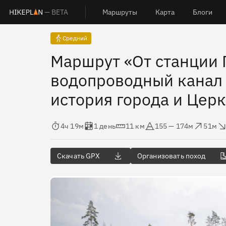
— BETA
Маршруты
Карта
Блоги
Средний
Маршрут «От станции
водопроводный канал 
история города и Цер
Время в пути
Оценка в днях
Дистанция
Абсолютная высота
Набор высоты
Сброс в
4ч 19м
1 день
11 км
155 — 174м
51м
Скачать GPX
Организовать поход