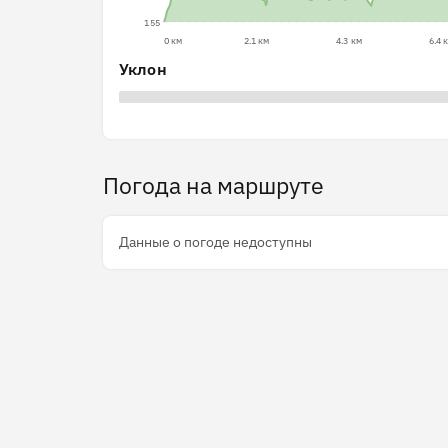
155
0 км
2.1 км
4.3 км
6.4 
Уклон
Погода на маршруте
Данные о погоде недоступны