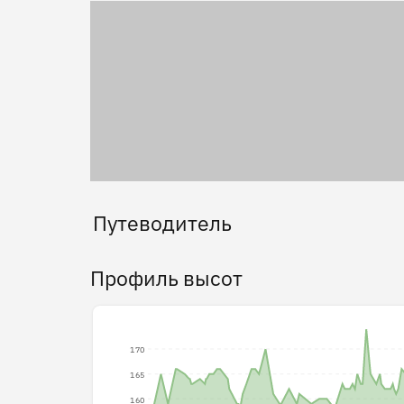
Путеводитель
Профиль высот
170
165
160