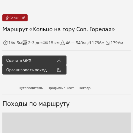
Сложный
Маршрут «Кольцо на гору Соп. Горелая»
мя в пути
Оценка в днях
Дистанция
Абсолютная высота
Набор высоты
Сброс высоты
16ч 5м
2-3 дня
18 км
46 — 540м
1796м
1796м
Скачать GPX
Организовать поход
Путеводитель
Профиль высот
Погода
Походы по маршруту