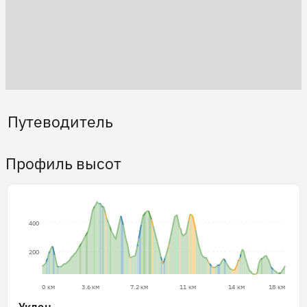
Путеводитель
Профиль высот
400
200
0 км
3.6 км
7.2 км
11 км
14 км
18 км
Уклон