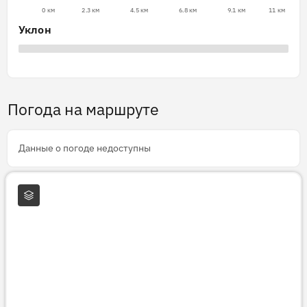
0 км
2.3 км
4.5 км
6.8 км
9.1 км
11 км
Уклон
Погода на маршруте
Данные о погоде недоступны
Слои карты