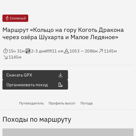
Сложный
Маршрут «Кольцо на гору Коготь Дракона
через озёра Шухарта и Малое Ледяное»
мя в пути
Оценка в днях
Дистанция
Абсолютная высота
Набор высоты
ос высоты
15ч 31м
2-3 дня
11 км
1053 — 2086м
1145м
1145м
Скачать GPX
Организовать поход
Путеводитель
Профиль высот
Погода
Походы по маршруту