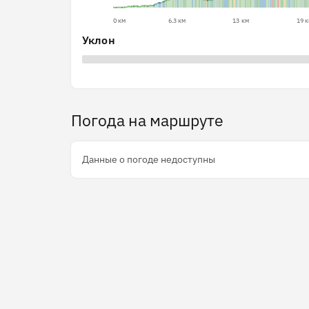
0 км
6.3 км
13 км
19 
Уклон
Погода на маршруте
Данные о погоде недоступны