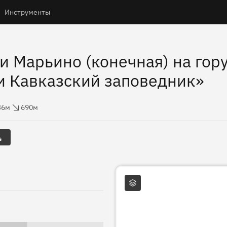
Инструменты
 Марьино (конечная) на гору
и Кавказский заповедник»
ты
рос высоты
36м
690м
Слои карты