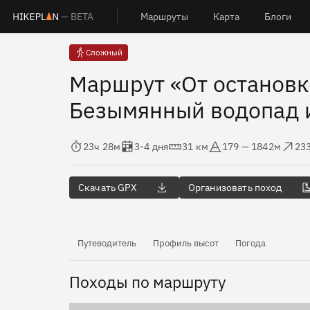
— BETA
Маршруты
Карта
Блоги
Сложный
Маршрут «От остановки
Безымянный водопад 
Время в пути
Оценка в днях
Дистанция
Абсолютная высота
Набор высо
Сб
23ч 28м
3-4 дня
31 км
179 — 1842м
23
Скачать GPX
Организовать поход
Путеводитель
Профиль высот
Погода
Походы по маршруту