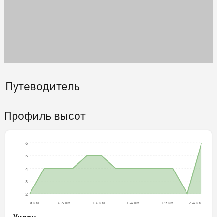
Путеводитель
Профиль высот
6
5
4
3
2
0 км
0.5 км
1.0 км
1.4 км
1.9 км
2.4 км
Уклон