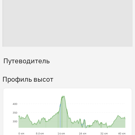
Путеводитель
Профиль высот
400
350
300
0 км
8.0 км
16 км
24 км
32 км
40 км