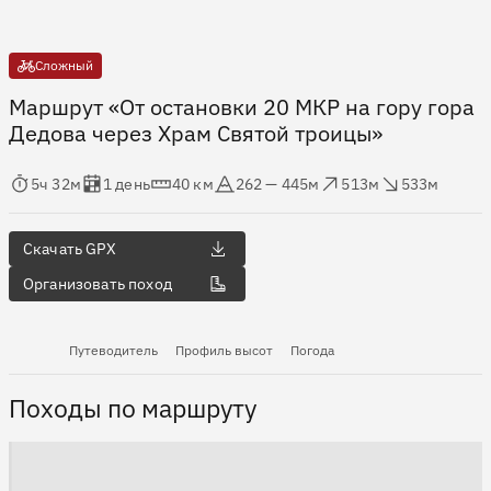
Сложный
Маршрут «От остановки 20 МКР на гору гора
Дедова через Храм Святой троицы»
мя в пути
Оценка в днях
Дистанция
Абсолютная высота
Набор высоты
Сброс высоты
5ч 32м
1 день
40 км
262 — 445м
513м
533м
Скачать GPX
Организовать поход
Путеводитель
Профиль высот
Погода
Походы по маршруту