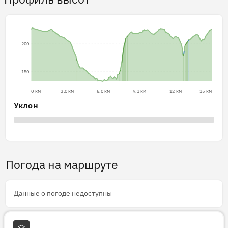
200
150
0 км
3.0 км
6.0 км
9.1 км
12 км
15 км
Уклон
Погода на маршруте
Данные о погоде недоступны