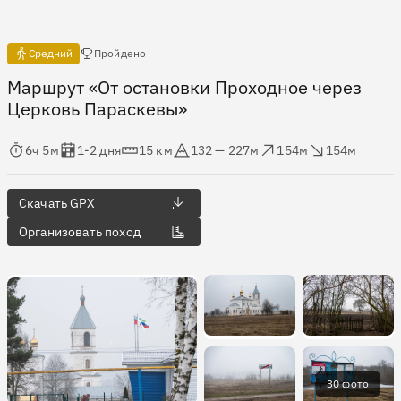
Есть отчёты
Средний
Пройдено
Маршрут «От остановки Проходное через
Церковь Параскевы»
мя в пути
Оценка в днях
Дистанция
Абсолютная высота
Набор высоты
Сброс высоты
6ч 5м
1-2 дня
15 км
132 — 227м
154м
154м
Скачать GPX
Организовать поход
30 фото