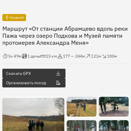
Средний
Маршрут «От станции Абрамцево вдоль реки
Пажа через озеро Подкова и Музей памяти
протоиерея Александра Меня»
мя в пути
Оценка в днях
Дистанция
Абсолютная высота
Набор высоты
Сброс высоты
5ч 49м
1 день
15 км
177 — 244м
121м
100м
Скачать GPX
Организовать поход