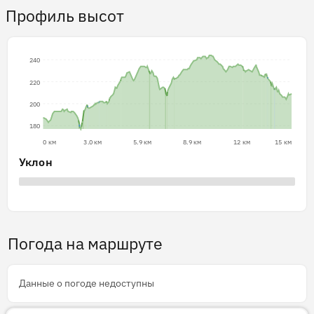
Профиль высот
240
220
200
180
0 км
3.0 км
5.9 км
8.9 км
12 км
15 км
Уклон
Погода на маршруте
Данные о погоде недоступны