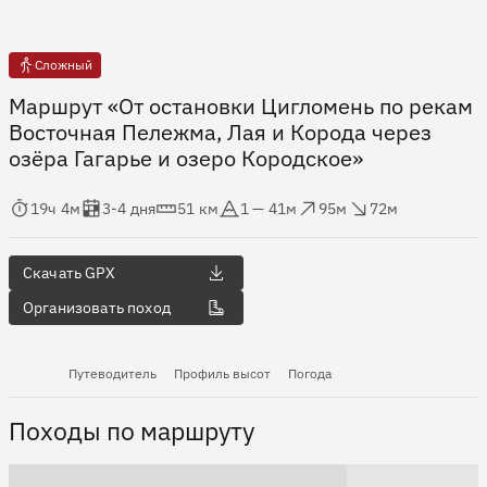
Сложный
Маршрут «От остановки Цигломень по рекам
Восточная Пележма, Лая и Корода через
озёра Гагарье и озеро Кородское»
мя в пути
Оценка в днях
Дистанция
Абсолютная высота
Набор высоты
Сброс высоты
19ч 4м
3-4 дня
51 км
1 — 41м
95м
72м
Скачать GPX
Организовать поход
Путеводитель
Профиль высот
Погода
Походы по маршруту