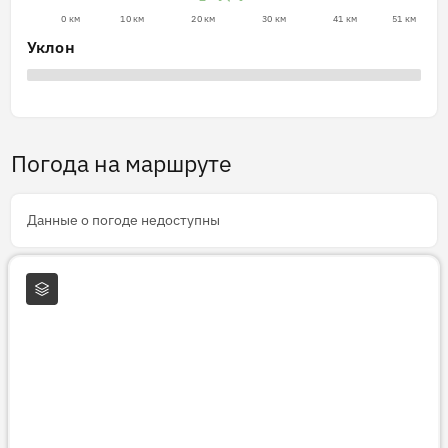
0 км
10 км
20 км
30 км
41 км
51 км
Уклон
Погода на маршруте
Данные о погоде недоступны
Слои карты