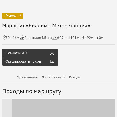
Средний
Маршрут «Киалим - Метеостанция»
мя в пути
Оценка в днях
Дистанция
Абсолютная высота
Набор высоты
Сброс высоты
2ч 46м
1 день
4.5 км
609 — 1101м
492м
0м
Скачать GPX
Организовать поход
Путеводитель
Профиль высот
Погода
Походы по маршруту