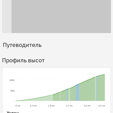
Путеводитель
Профиль высот
1000
800
0 км
0.9 км
1.8 км
2.7 км
3.6 км
4.5 км
Уклон