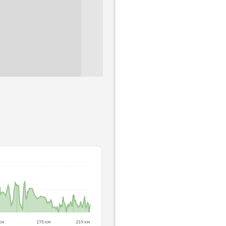
км
175 км
219 км