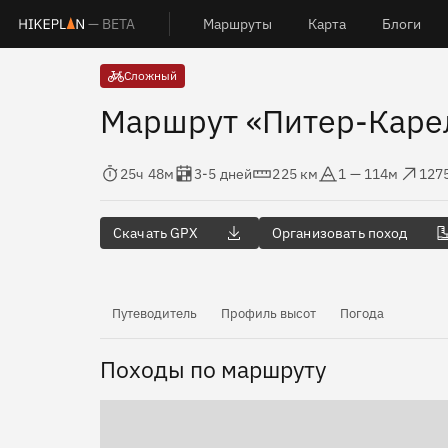
— BETA
Маршруты
Карта
Блоги
Сложный
Маршрут «Питер-Каре
Время в пути
Оценка в днях
Дистанция
Абсолютная высота
Набор высот
Сбр
25ч 48м
3-5 дней
225 км
1 — 114м
127
Скачать GPX
Организовать поход
Путеводитель
Профиль высот
Погода
Походы по маршруту