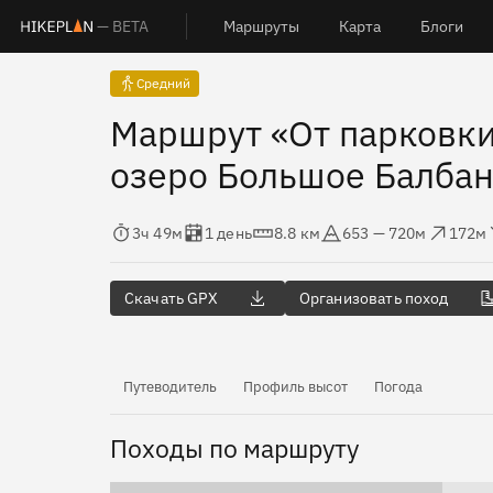
— BETA
Маршруты
Карта
Блоги
Средний
Маршрут «От парковки
озеро Большое Балбан
Время в пути
Оценка в днях
Дистанция
Абсолютная высота
Набор высоты
Сброс
3ч 49м
1 день
8.8 км
653 — 720м
172м
Скачать GPX
Организовать поход
Путеводитель
Профиль высот
Погода
Походы по маршруту