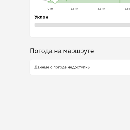
660
0 км
1.8 км
3.5 км
5.3 
Уклон
Погода на маршруте
Данные о погоде недоступны