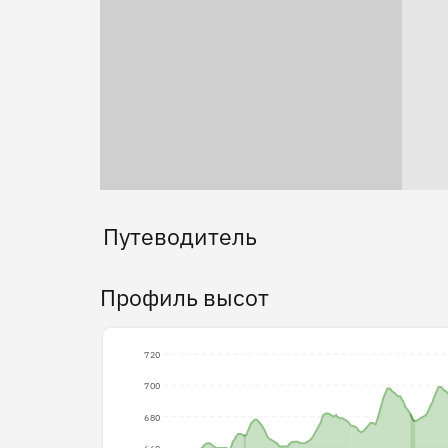
Путеводитель
Профиль высот
720
700
680