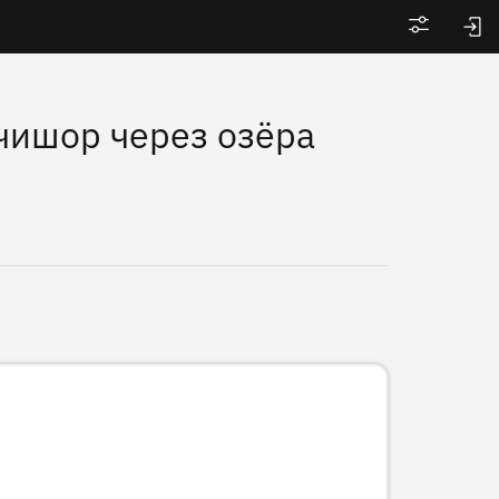
Войти
чишор через озёра