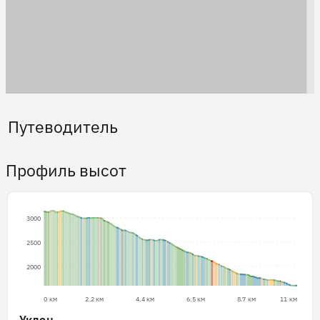
Путеводитель
Профиль высот
3000
2500
2000
0 км
2.2 км
4.4 км
6.5 км
8.7 км
11 км
Уклон