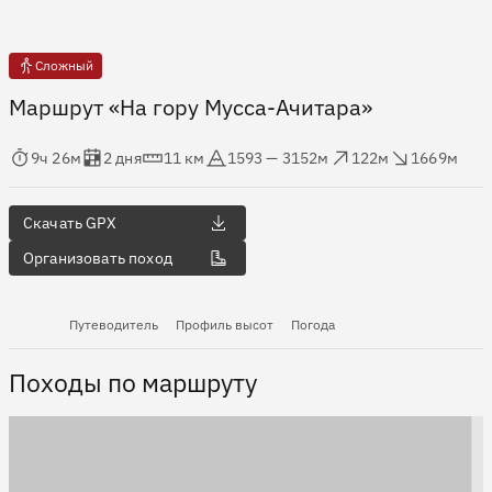
Сложный
Маршрут «На гору Мусса-Ачитара»
мя в пути
Оценка в днях
Дистанция
Абсолютная высота
Набор высоты
Сброс высоты
9ч 26м
2 дня
11 км
1593 — 3152м
122м
1669м
Скачать GPX
Организовать поход
Путеводитель
Профиль высот
Погода
Походы по маршруту