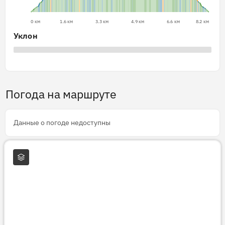
0 км
1.6 км
3.3 км
4.9 км
6.6 км
8.2 км
Уклон
Погода на маршруте
Данные о погоде недоступны
Слои карты