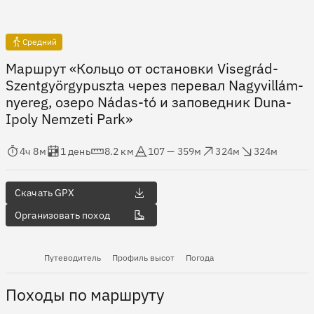
Средний
Маршрут «Кольцо от остановки Visegrád-
Szentgyörgypuszta через перевал Nagyvillám-
nyereg, озеро Nádas-tó и заповедник Duna-
Ipoly Nemzeti Park»
мя в пути
Оценка в днях
Дистанция
Абсолютная высота
Набор высоты
Сброс высоты
4ч 8м
1 день
8.2 км
107 — 359м
324м
324м
Скачать GPX
Организовать поход
Путеводитель
Профиль высот
Погода
Походы по маршруту