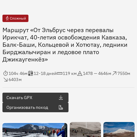
Сложный
Маршрут «От Эльбрус через перевалы
Ирикчат, 40-летия освобождения Кавказа,
Балк-Баши, Кольцевой и Хотютау, ледники
Бирджалычиран и ледовое плато
Джикаугенкёз»
мя в пути
Оценка в днях
Дистанция
Абсолютная высота
Набор высоты
ос высоты
104ч 46м
12-18 дней
119 км
1478 — 4646м
7550м
6403м
Скачать GPX
Организовать поход