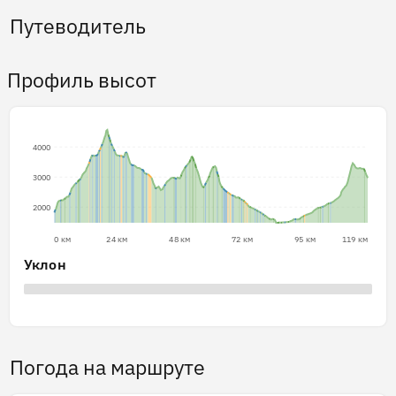
Путеводитель
Профиль высот
4000
3000
2000
0 км
24 км
48 км
72 км
95 км
119 км
Уклон
Погода на маршруте