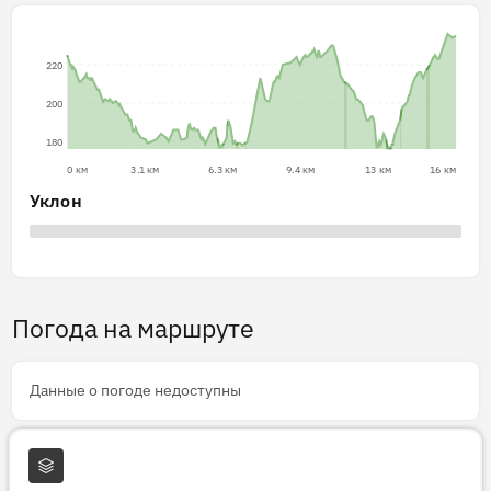
220
200
180
0 км
3.1 км
6.3 км
9.4 км
13 км
16 км
Уклон
Погода на маршруте
Данные о погоде недоступны
Слои карты