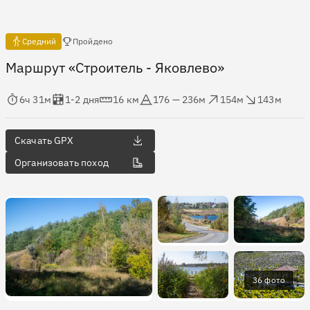
Есть отчёты
Средний
Пройдено
Маршрут «Строитель - Яковлево»
мя в пути
Оценка в днях
Дистанция
Абсолютная высота
Набор высоты
Сброс высоты
6ч 31м
1-2 дня
16 км
176 — 236м
154м
143м
Скачать GPX
Организовать поход
36 фото