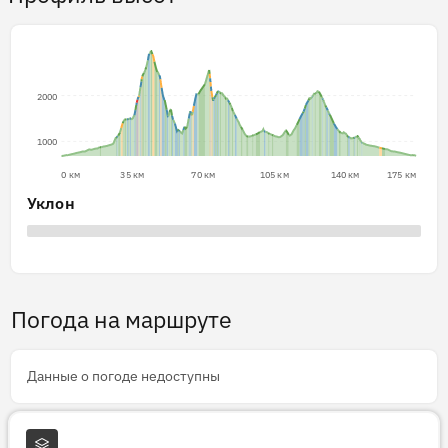
2000
1000
0 км
35 км
70 км
105 км
140 км
175 км
Уклон
Погода на маршруте
Данные о погоде недоступны
Слои карты