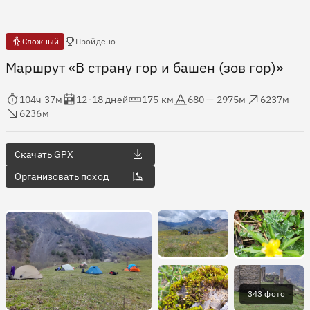
Есть отчёты
Сложный
Пройдено
Маршрут «В страну гор и башен (зов гор)»
мя в пути
Оценка в днях
Дистанция
Абсолютная высота
Набор высоты
ос высоты
104ч 37м
12-18 дней
175 км
680 — 2975м
6237м
6236м
Скачать GPX
Организовать поход
343 фото