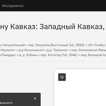
Инструменты
ну Кавказ: Западный Кавказ, 
л Уллукёльский = пер. Уллукёль Восточный (1А, 3050) = т/б <Глобус>
<Узункол> = д.р.Кичкинекол = д.р. Таллычат = пер. Кичкинекол Малы
 <Гвандра> = д. р. Кубань = пер. Хотютау (1А, 3546) = лед. Большой А
Слои карты
ованного