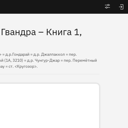
Войти
Гвандра – Книга 1,
 = д.р.Гондарай = д.р. Джалпаккол = пер.
й (1А, 3210) = д.р. Чунгур-Джар = пер. Перемётный
зау = ст. <Кругозор>.