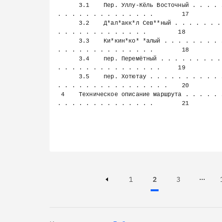
      3.1    Пер. Уллу-Кёль Восточный . . . . . . . . . . . . . . . 
. . . . . . . . . . . . . .        17

      3.2    Д*ал*акк*л Сев**ный . . . . . . . . . . . . . . . . . . 
. . . . . . . . . . . . .         18

      3.3    Ки*кин*ко* *алый . . . . . . . . . . . . . . . . . . . 
. . . . . . . . . . . . . .        18

      3.4    пер. Перемётный . . . . . . . . . . . . . . . . . . . . 
. . . . . . . . . . . . . . .     19

      3.5    пер. Хотютау . . . . . . . . . . . . . . . . . . . . . 
. . . . . . . . . . . . . . . .    20

 4    Техническое описание маршрута . . . . . . . . . . . . . . . . 
. . . . . . . . . . . . . .        21

Page
Page
Active, Page
1
2
3
Page 3 of 100
Previous page