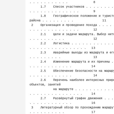
. . . . . . . . . . .              8

      1.7    Список участников . . . . . . . . . . . . . . . . . . . 
. . . . . . . . . . . . . .        9

      1.8    Географическое положение и туристские особенности 
района . . . . . . . . .                11

 2    Организация и проведение похода . . . . . . . . . . . . . . . 
. . . . . . . . . . . . . .        12

      2.1    Цели и задачи маршрута. Выбор нитки маршрута . . . . . 
. . . . . . . . . .                12

      2.2    Логистика . . . . . . . . . . . . . . . . . . . . . . . 
. . . . . . . . . . . . . . . .   13

      2.3    Аварийные выходы из маршрута и его запасные варианты . 
. . . . . . . . .                  13

      2.4    Изменение маршрута и их причины . . . . . . . . . . . . 
. . . . . . . . . . . .           14

      2.5    Обеспечение безопасности на маршруте . . . . . . . . . 
. . . . . . . . . . . .            14

      2.6    Перечень наиболее интересных природных и исторических 
объектов, занятий

             на маршруте . . . . . . . . . . . . . . . . . . . . . . 
. . . . . . . . . . . . . . .     14

      2.7    Развёрнутый график движения . . . . . . . . . . . . . . 
. . . . . . . . . . . .           16

 3    Литературный обзор по прохождению маршрута . . . . . . . . . . 
. . . . . . . . . .               17
