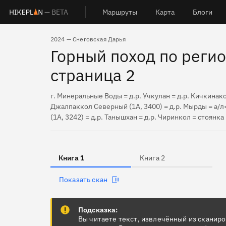
— BETA
Маршруты
Карта
Блоги
2024 — Снеговская Дарья
Горный поход по регио
страница 2
г. Минеральные Воды = д.р. Учкулан = д.р. Кичкинако
Джалпаккол Северный (1А, 3400) = д.р. Мырды = а/л
(1А, 3242) = д.р. Танышхан = д.р. Чиринкол = стоянка
Книга 1
Книга 2
Показать скан
Подсказка:
Вы читаете текст, извлечённый из сканир