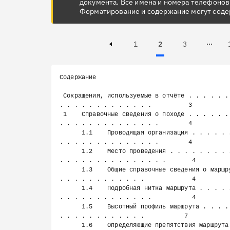
документа. Все имена и номера телефонов
Форматирование и содержание могут соде
Page
Page
Active, Page
1
2
3
Page 3 of 100
Previous page
Содержание

 Сокращения, используемые в отчёте . . . . . . . . . . . . . . . . . 
. . . . . . . . . . . . .          3

 1    Справочные сведения о походе . . . . . . . . . . . . . . . . . 
. . . . . . . . . . . . . .        4

      1.1    Проводящая организация . . . . . . . . . . . . . . . . 
. . . . . . . . . . . . . .        4

      1.2    Место проведения . . . . . . . . . . . . . . . . . . . 
. . . . . . . . . . . . . . .       4

      1.3    Общие справочные сведения о маршруте . . . . . . . . . 
. . . . . . . . . . . .             4

      1.4    Подробная нитка маршрута . . . . . . . . . . . . . . . 
. . . . . . . . . . . . .           4

      1.5    Высотный профиль маршрута . . . . . . . . . . . . . . . 
. . . . . . . . . . . .           7

      1.6    Определяющие препятствия маршрута . . . . . . . . . . . 