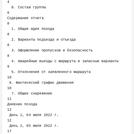
4

  8. Состав группы                                      
6

Содержание отчета                                       
8

  1. Общая идея похода                                  
8

  2. Варианты подъезда и отъезда                        
8

  3. Оформление пропусков и безопасность                
8

  4. Аварийные выходы с маршрута и запасные варианты    
9

  5. Отклонения от заявленного маршрута                
10

 6. Фактический график движения                        
10

  7. Общее снаряжение                                  
11

Дневник похода                                         
12

 День 1, 04 июля 2022 г.                               
12

 День 2, 05 июля 2022 г.                               
17
