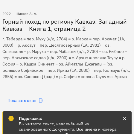
2022 — Шишов А. А.
Горный поход по региону Кавказ: Западный
Кавказ – Книга 1, страница 2
г. Теберда = пер. Муху (н/к, 2764) = р. Марка = пер. Арючат (1А,
3000) = р. Аксаут = пер. Десятиозерный (1А, 2981) = оз.
Сегизкёль = р. Маруха = пер. Чабаклы (н/к, 2730) = оз. Рыбное =
пер. Архызское седло (н/к, 2200) = с. Архыз = поляна Таулу = р.
София = р. Кашха-Эчкичат = оз. Айматлы-Джагалы = [оз.
Большое Софийское = пер. Иркиз (1А, 2880) = пер. Кельауш (н/к,
2855) = оз. Сапожок] (рад.) = р. София = поляна Таулу = с. Архыз
Показать скан
Подсказка:
Вы читаете текст, извлечённый из
сканированного документа. Все имена и номера