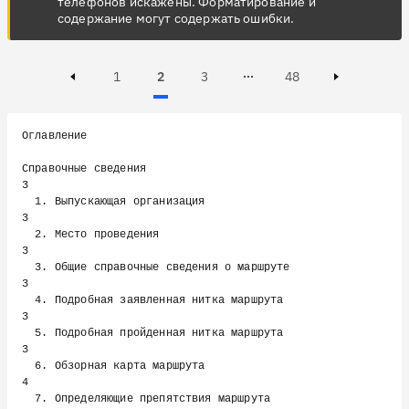
телефонов искажены. Форматирование и
содержание могут содержать ошибки.
Page
Page
Active, Page
Page
1
2
3
48
Page 3 of 48
Previous page
Next page
Оглавление

Справочные сведения                                     
3

  1. Выпускающая организация                            
3

  2. Место проведения                                   
3

  3. Общие справочные сведения о маршруте               
3

  4. Подробная заявленная нитка маршрута                
3

  5. Подробная пройденная нитка маршрута                
3

  6. Обзорная карта маршрута                            
4

  7. Определяющие препятствия маршрута                  