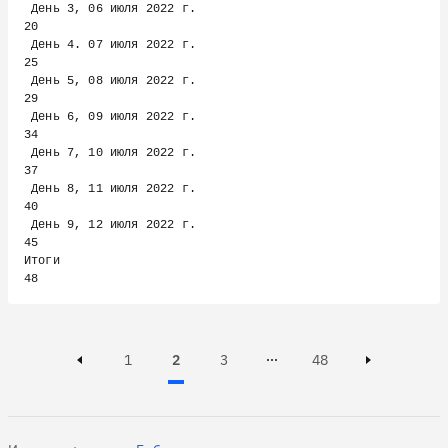
 День 3, 06 июля 2022 г.                               
20

 День 4. 07 июля 2022 г.                               
25

 День 5, 08 июля 2022 г.                               
29

 День 6, 09 июля 2022 г.                               
34

 День 7, 10 июля 2022 г.                               
37

 День 8, 11 июля 2022 г.                               
40

 День 9, 12 июля 2022 г.                               
45

Итоги                                                  
Page
Page
Active, Page
Page
1
2
3
48
Page 3 of 48
Previous page
Next page