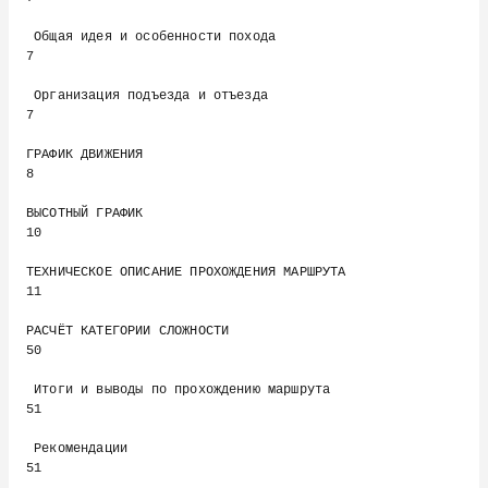
 Общая идея и особенности похода                                   
7

 Организация подъезда и отъезда                                    
7

ГРАФИК ДВИЖЕНИЯ                                                    
8

ВЫСОТНЫЙ ГРАФИК                                                   
10

ТЕХНИЧЕСКОЕ ОПИСАНИЕ ПРОХОЖДЕНИЯ МАРШРУТА                         
11

РАСЧЁТ КАТЕГОРИИ СЛОЖНОСТИ                                        
50

 Итоги и выводы по прохождению маршрута                           
51

 Рекомендации                                                     
51
