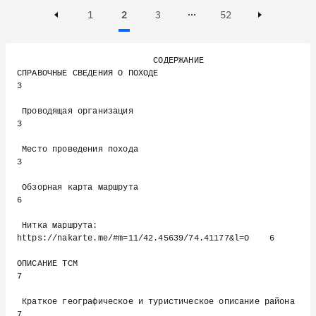
Page
Page
Active, Page
Page
1
2
3
52
Page 3 of 52
Previous page
Next page
                           СОДЕРЖАНИЕ

СПРАВОЧНЫЕ СВЕДЕНИЯ О ПОХОДЕ                                       
3

 Проводящая организация                                            
3

 Место проведения похода                                           
3

 Обзорная карта маршрута                                           
6

 Нитка маршрута: 
https://nakarte.me/#m=11/42.45639/74.41177&l=O    6

ОПИСАНИЕ ТСМ                                                       
7

 Краткое географическое и туристическое описание района            
7
