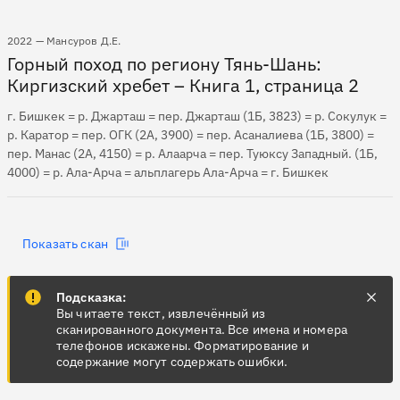
2022 — Мансуров Д.Е.
Горный поход по региону Тянь-Шань:
Киргизский хребет – Книга 1, страница 2
г. Бишкек = р. Джарташ = пер. Джарташ (1Б, 3823) = р. Сокулук =
р. Каратор = пер. ОГК (2А, 3900) = пер. Асаналиева (1Б, 3800) =
пер. Манас (2А, 4150) = р. Алаарча = пер. Туюкcу Западный. (1Б,
4000) = р. Ала-Арча = альплагерь Ала-Арча = г. Бишкек
Показать скан
Подсказка:
Вы читаете текст, извлечённый из
сканированного документа. Все имена и номера
телефонов искажены. Форматирование и
содержание могут содержать ошибки.