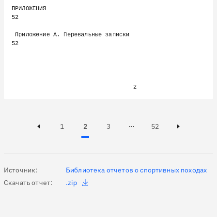
ПРИЛОЖЕНИЯ                                                        
52

 Приложение А. Перевальные записки                                
52

Page
Page
Active, Page
Page
1
2
3
52
Page 3 of 52
Previous page
Next page
Источник:
Библиотека отчетов о спортивных походах
Скачать отчет:
.zip