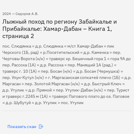
2024 — Сидоров А.В.
Лыжный поход по региону Забайкалье и
Прибайкалье: Хамар-Дабан – Книга 1,
страница 2
пос. Слюдянка = д.р. Слюдянка = м/ст Хамар-Дабан = пик
Черского (1Б, рад) = р.Посетительский = д.р. Каменка = пер.
Чертовы Ворота (н/к) = траверс хр. Бешечный гора 1 = гора 9А до
пер. Рассоха (1А) = д.р. Рассоха = пер. Манящий 1А (рад.) =
траверс г. 10 (1А) = пер. Босан (н/к) = д.р. Босан (Чернушка) =
пер. Улун-Кутул (н/к) = г. Маргасанская сопка+её плечо (1Б) = д.р.
Маргасан = пер. Золотой Маргасан (н/к) = д.р. Быстрый Ключ =
д.р. Утулик = д.р. Прямой = пер. Утулик-Дабан (н/к) = пер. Турист
и траверс г.2245 м (1А) = траверс Патового плато до оз. Патовое
= д.р. Шубутуй = д.р. Утулик = пос. Утулик
Показать скан