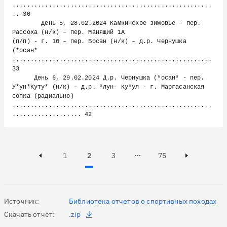
.......................................................
.. 30

        День 5, 28.02.2024 Камкинское зимовье – пер. 
Рассоха (н/к) – пер. Манящий 1А

(п/п) - г. 10 – пер. Босан (н/к) – д.р. Чернушка 
(*осан* 
....................................................... 
33

      День 6, 29.02.2024 Д.р. Чернушка (*осан* - пер. 
У*ун*Куту* (н/к) – д.р. *лун- Ку*ул - г. Маргасанская 
сопка (радиально) 
.......................................................
Page
Page
Active, Page
Page
1
2
3
75
Page 3 of 75
Previous page
Next page
Источник:
Библиотека отчетов о спортивных походах
Скачать отчет:
.zip