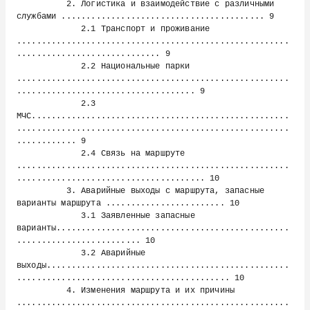
          2. Логистика и взаимодействие с различными 
службами ......................................... 9

             2.1 Транспорт и проживание 
.......................................................
............................. 9

             2.2 Национальные парки 
.......................................................
.................................... 9

             2.3 
МЧС....................................................
.......................................................
............ 9

             2.4 Связь на маршруте 
.......................................................
...................................... 10

          3. Аварийные выходы с маршрута, запасные 
варианты маршрута ........................ 10

             3.1 Заявленные запасные 
варианты...............................................
......................... 10

             3.2 Аварийные 
выходы.................................................
........................................... 10

          4. Изменения маршрута и их причины 
.......................................................