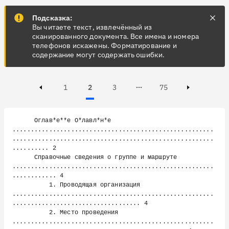
Подсказка:
Вы читаете текст, извлечённый из
сканированного документа. Все имена и номера
телефонов искажены. Форматирование и
содержание могут содержать ошибки.
Page
Page
Active, Page
Page
1
2
3
75
Page 3 of 75
Previous page
Next page
      Оглав*е**е О*лавл*н*е 
.......................................................
.......................................................
.......... 2

      Справочные сведения о группе и маршруте 
.......................................................
............ 4

          1. Проводящая организация 
.......................................................
................................... 4

          2. Место проведения 
.......................................................