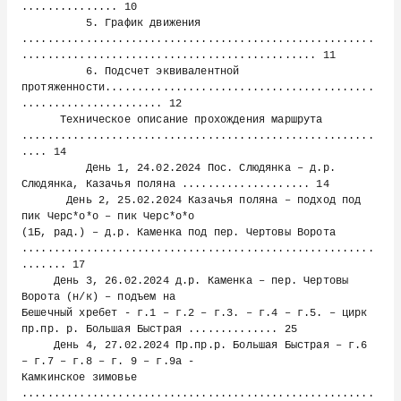
............... 10

          5. График движения 
.......................................................
.............................................. 11

          6. Подсчет эквивалентной 
протяженности..........................................
...................... 12

      Техническое описание прохождения маршрута 
.......................................................
.... 14

          День 1, 24.02.2024 Пос. Слюдянка – д.р. 
Слюдянка, Казачья поляна .................... 14

       День 2, 25.02.2024 Казачья поляна – подход под 
пик Черс*о*о – пик Черс*о*о

(1Б, рад.) – д.р. Каменка под пер. Чертовы Ворота 
.......................................................
....... 17

     День 3, 26.02.2024 д.р. Каменка – пер. Чертовы 
Ворота (н/к) – подъем на

Бешечный хребет - г.1 – г.2 – г.3. – г.4 – г.5. – цирк 
пр.пр. р. Большая Быстрая .............. 25

     День 4, 27.02.2024 Пр.пр.р. Большая Быстрая – г.6 
– г.7 – г.8 – г. 9 – г.9а -

Камкинское зимовье 
.......................................................