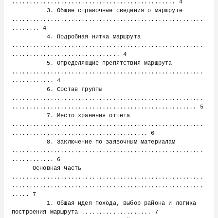
............................................... 4

          3. Общие справочные сведения о маршруте 
.......................................................
........ 4

          4. Подробная нитка маршрута 
.......................................................
............................... 4

          5. Определяющие препятствия маршрута 
.......................................................
............ 4

          6. Состав группы 
.......................................................
..................................................... 5

          7. Место хранения отчета 
.......................................................
....................................... 6

          8. Заключение по заявочным материалам 
.......................................................
............ 6

      Основная часть 
.......................................................
.......................................................
..... 7

          1. Общая идея похода, выбор района и логика 
построения маршрута .................... 7
