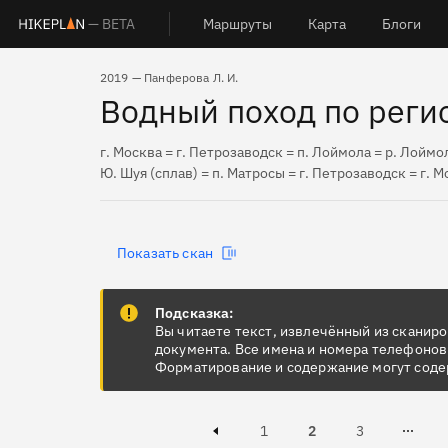
— BETA
Маршруты
Карта
Блоги
2019 — Панферова Л. И.
Водный поход по регио
г. Москва = г. Петрозаводск = п. Лоймола = р. Лоймо
Ю. Шуя (сплав) = п. Матросы = г. Петрозаводск = г. 
Показать скан
Подсказка:
Вы читаете текст, извлечённый из сканир
документа. Все имена и номера телефонов
Форматирование и содержание могут соде
Page
Page
Active, Page
1
2
3