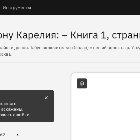
Инструменты
ну Карелия: – Книга 1, стран
лайоки до пор. Табун включительно (сплав) = пеший волок на р. Уксу
Москва
Слои карты
ованного
 искажены.
ржать ошибки.
Page
62