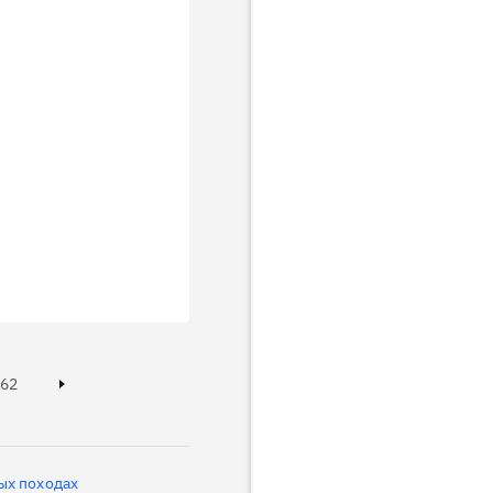
Page
62
Next page
ых походах