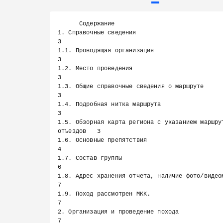
Page 3 of 62
Previous page
      Содержание

1. Справочные сведения                                                   
3

1.1. Проводящая организация                                              
3

1.2. Место проведения                                                    
3

1.3. Общие справочные сведения о маршруте                                
3

1.4. Подробная нитка маршрута                                            
3

1.5. Обзорная карта региона с указанием маршрут
отъездов   3

1.6. Основные препятствия                                                
4

1.7. Состав группы                                                       
6

1.8. Адрес хранения отчета, наличие фото/видеоматериалов    
7

1.9. Поход рассмотрен МКК.                                               
7

2. Организация и проведение похода                                       
7
