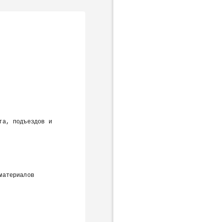
Next page
а, подъездов и 
             