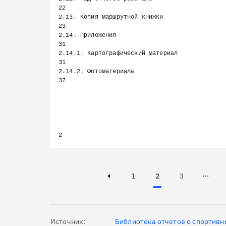
22

2.13. Копия маршрутной книжки                                            
23

2.14. Приложения                                                         
31

2.14.1. Картографический материал                                        
31

2.14.2. Фотоматериалы                                                    
37

Page
Page
Active, Page
1
2
3
Page 3 of 62
Previous page
Источник:
Библиотека отчетов о спортивн