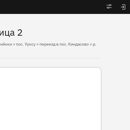
Войти
ица 2
нйоки = пос. Ууксу = переезд в пос. Киндасово = р.