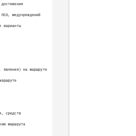
              
медучреждений        
             
вления) на маршруте     
           
, средств 
               