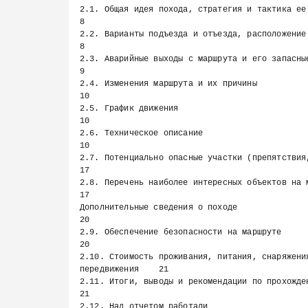
2.1. Общая идея похода, стратегия и тактика ее достижения  
8

2.2. Варианты подъезда и отъезда, расположение ПСО, 
8

2.3. Аварийные выходы с маршрута и его запасные варианты    
9

2.4. Изменения маршрута и их причины                                     
10

2.5. График движения                                                     
10

2.6. Техническое описание                                                
10

2.7. Потенциально опасные участки (препятствия, я
17

2.8. Перечень наиболее интересных объектов на маршруте        
17

Дополнительные сведения о походе                                         
20

2.9. Обеспечение безопасности на маршруте                                
20

2.10. Стоимость проживания, питания, снаряжения
передвижения    21

2.11. Итоги, выводы и рекомендации по прохождению маршрута
21

2.12. Над отчетом работали                                               