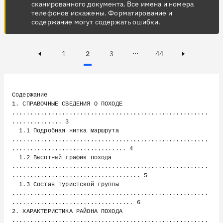
сканированного документа. Все имена и номера
телефонов искажены. Форматирование и
содержание могут содержать ошибки.
Page
Page
Active, Page
Page
1
2
3
44
Page 3 of 44
Previous page
Next page
Содержание

1. СПРАВОЧНЫЕ СВЕДЕНИЯ О ПОХОДЕ 
.......................................................
.............. 3

  1.1 Подробная нитка маршрута 
.......................................................
................................ 4

  1.2 Высотный график похода 
.......................................................
.................................... 5

  1.3 Состав туристской группы 
.......................................................
.................................. 6

2. ХАРАКТЕРИСТИКА РАЙОНА ПОХОДА 
.......................................................