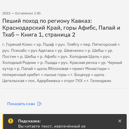
2022 — Остапенко С.Ю.
Пеший поход по региону Кавказ:
Краснодарский Край, горы Афибс, Папай и
Тхаб – Книга 1, страница 2
г. Горячий Ключ = хр. Пшаф = руч. Тлябгу = пер. Пятигорский =
руч. Псекабс = руч Адегака = ур. Шевченко = р. Шебш = ур.
Постин = р. Шебш = р. Афибс = руч. Холодная Щель = руч.
Холодный Родник = р. Пшада = руч. Красная речка = ур. Черный
хутор = р. Папай = щель Яблоновая = приют Монастыри =
поперечный хребет = лысые горы = г. Боцехур = щель
Цегельская = пос. Адербиевка = отрог ГКХ = г. Геленджик
Показать скан
Подсказка:
Вы читаете текст, извлечённый из