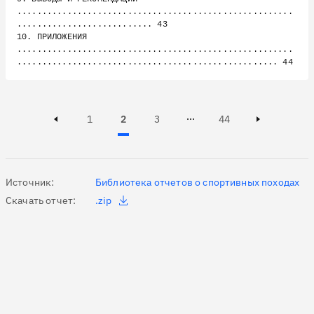
.......................................................
........................... 43

10. ПРИЛОЖЕНИЯ 
.......................................................
Page
Page
Active, Page
Page
1
2
3
44
Page 3 of 44
Previous page
Next page
Источник:
Библиотека отчетов о спортивных походах
Скачать отчет:
.zip