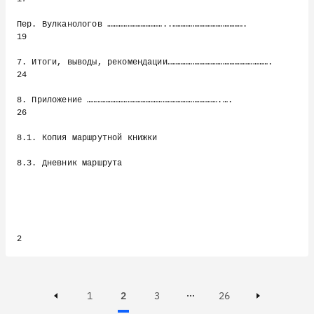
Пер. Вулканологов ……………………………..…………………………………….                        
19

7. Итоги, выводы, рекомендации…………………………………………………….                   
24

8. Приложение …………………………………………………………………….….                           
26

8.1. Копия маршрутной книжки

8.3. Дневник маршрута

Page
Page
Active, Page
Page
1
2
3
26
Page 3 of 26