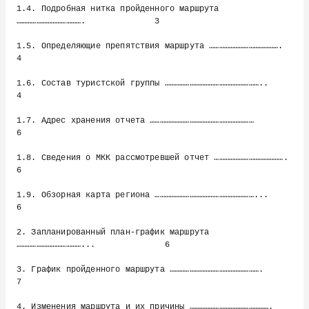
1.4. Подробная нитка пройденного маршрута 
………………………………….              3

1.5. Определяющие препятствия маршрута …………………………………….                
4

1.6. Состав туристской группы …………………………………………………..                   
4

1.7. Адрес хранения отчета ………………………………………………………                      
6

1.8. Сведения о МКК рассмотревшей отчет …………………………………….               
6

1.9. Обзорная карта региона ……………………………………………………...                   
6

2. Запланированный план-график маршрута 
…………………………………...              6

3. График пройденного маршрута ……………………………………………….                    
7

4. Изменения маршрута и их причины ………………………………………….                  