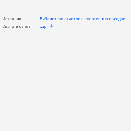
Previous page
Next page
Источник:
Библиотека отчетов о спортивных походах
Скачать отчет:
.zip