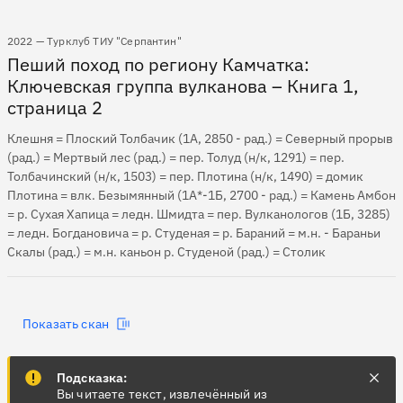
2022 — Турклуб ТИУ "Серпантин"
Пеший поход по региону Камчатка:
Ключевская группа вулканова – Книга 1,
страница 2
Клешня = Плоский Толбачик (1А, 2850 - рад.) = Северный прорыв
(рад.) = Мертвый лес (рад.) = пер. Толуд (н/к, 1291) = пер.
Толбачинский (н/к, 1503) = пер. Плотина (н/к, 1490) = домик
Плотина = влк. Безымянный (1А*-1Б, 2700 - рад.) = Камень Амбон
= р. Сухая Хапица = ледн. Шмидта = пер. Вулканологов (1Б, 3285)
= ледн. Богдановича = р. Студеная = р. Бараний = м.н. - Бараньи
Скалы (рад.) = м.н. каньон р. Студеной (рад.) = Столик
Показать скан
Подсказка:
Вы читаете текст, извлечённый из