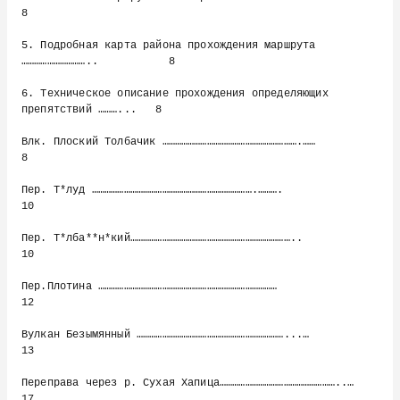
8

5. Подробная карта района прохождения маршрута 
…………………………..           8

6. Техническое описание прохождения определяющих 
препятствий ………...   8

Влк. Плоский Толбачик ……………………………………………………….……                        
8

Пер. Т*луд ………………………………………………………………….……….                             
10

Пер. Т*лба**н*кий…………………………………………………………………..                          
10

Пер.Плотина …………………………………………………………………………                              
12

Вулкан Безымянный ……………………………………………………………...…                         
13

Переправа через р. Сухая Хапица………………………………………………..…                  
17
