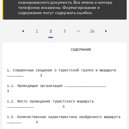
сканированного документа. Все имена и номера
телефонов искажены. Форматирование и
содержание могут содержать ошибки.
Page
Page
Active, Page
Page
1
2
3
26
Page 3 of 26
Previous page
Next page
                               СОДЕРЖАНИЕ

1. Справочные сведения о туристской группе и маршруте 
……………………        3

1.1. Проводящая организация ……………………………………………………                      
3

1.2. Место проведения туристского маршрута 
…………………………………              3

1.3. Количественная характеристика пройденного маршрута 
…………………       3
