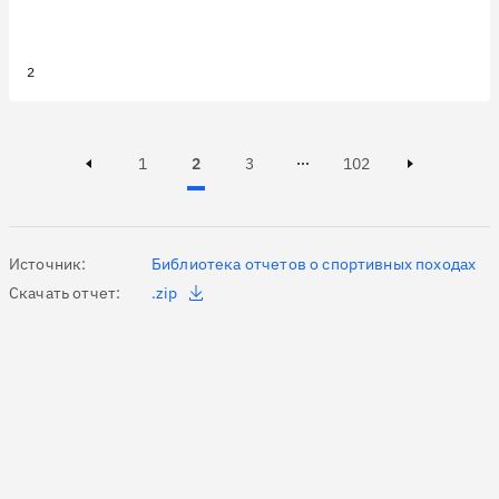
Page
Page
Active, Page
Page
1
2
3
102
Page 3 of 102
Previous page
Next page
Источник:
Библиотека отчетов о спортивных походах
Скачать отчет:
.zip