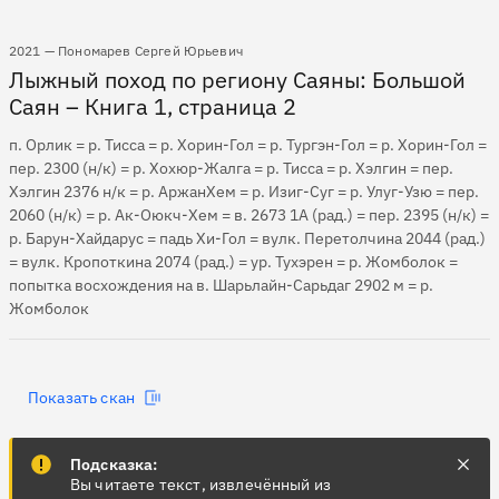
2021 — Пономарев Сергей Юрьевич
Лыжный поход по региону Саяны: Большой
Саян – Книга 1, страница 2
п. Орлик = р. Тисса = р. Хорин-Гол = р. Тургэн-Гол = р. Хорин-Гол =
пер. 2300 (н/к) = р. Хохюр-Жалга = р. Тисса = р. Хэлгин = пер.
Хэлгин 2376 н/к = р. АржанХем = р. Изиг-Суг = р. Улуг-Узю = пер.
2060 (н/к) = р. Ак-Оюкч-Хем = в. 2673 1А (рад.) = пер. 2395 (н/к) =
р. Барун-Хайдарус = падь Хи-Гол = вулк. Перетолчина 2044 (рад.)
= вулк. Кропоткина 2074 (рад.) = ур. Тухэрен = р. Жомболок =
попытка восхождения на в. Шарьлайн-Сарьдаг 2902 м = р.
Жомболок
Показать скан
Подсказка:
Вы читаете текст, извлечённый из