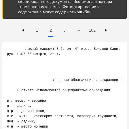
сканированного документа. Все имена и номера
телефонов искажены. Форматирование и
содержание могут содержать ошибки.
Page
Page
Active, Page
Page
1
2
3
102
Page 3 of 102
Previous page
Next page
         лыжный маршрут 3 (с эл. 4) к.с., Большой Саян, 
рук. С.Ю* **номар*в, 2021.

                      Условные обозначения и сокращения

     В отчете используются общепринятые сокращения:

в., верш. – вершина,

д. – долина,

д.р. – долина реки,

к.с., к.т. – категория сложности, категория трудности,

лед. – ледник,

м.н. – место ночевки,
