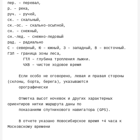
пер. – перевал,

р. – река,

руч. – ручей,

ск. – скальный,

ск.-ос. – скально-осыпной,

сн. – снежный,

сн.-лед. – снежно-ледовый

рад. – радиально

С – северный, Ю – южный, З – западный, В – восточный.

ГЗЛ – граница зоны леса,

       ГТЛ – глубина тропления лыжни.

       ЧХВ – чистое ходовое время

     Если особо не оговорено, левая и правая стороны 
(склоны, борта, берега), указываются

     орографически

     Отметка высот ночевок и других характерных 
ориентиров нитки маршрута даны по

     показаниям спутникового навигатора (GPS).

     В отчете указано Новосибирское время +4 часа к 
Московскому времени
