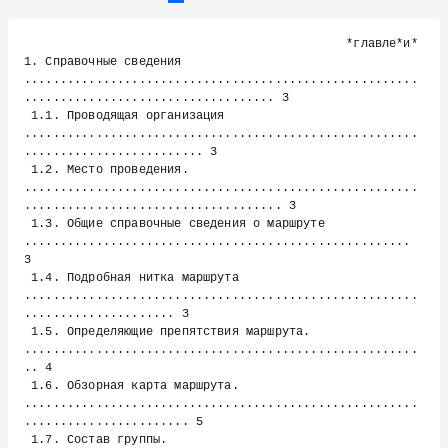
Page 3 of 46
Previous page
Next page
                                             *главле*и*

1. Справочные сведения 
.......................................................
................................... 3

 1.1. Проводящая организация 
.......................................................
......................... 3

 1.2. Место проведения. 
.......................................................
.................................... 3

 1.3. Общие справочные сведения о маршруте 
...................................................... 
3

 1.4. Подробная нитка маршрута 
.......................................................
..................... 3

 1.5. Определяющие препятствия маршрута. 
.......................................................
.. 4

 1.6. Обзорная карта маршрута. 
.......................................................
....................... 5

 1.7. Состав группы. 