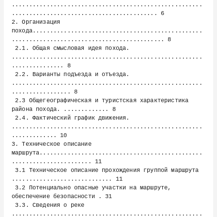
.......................................................
.......................................... 6

2. Организация 
похода.................................................
............................................ 8

 2.1. Общая смысловая идея похода. 
.......................................................
............... 8

 2.2. Варианты подъезда и отъезда. 
.......................................................
................. 8

 2.3 Общегеографическая и туристская характеристика 
района похода. ............. 8

 2.4. Фактический график движения. 
.......................................................
............. 10

3. Техническое описание 
маршрута...............................................
....................... 11

 3.1 Техническое описание прохождения группой маршрута 
............................. 11

 3.2 Потенциально опасные участки на маршруте, 
обеспечение безопасности . 31

 3.3. Сведения о реке 
.......................................................