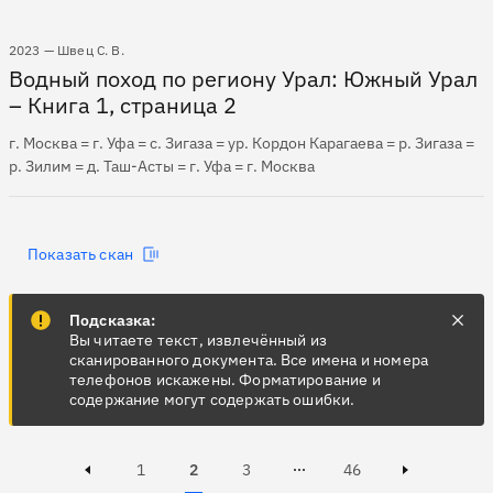
2023 — Швец С. В.
Водный поход по региону Урал: Южный Урал
– Книга 1, страница 2
г. Москва = г. Уфа = с. Зигаза = ур. Кордон Карагаева = р. Зигаза =
р. Зилим = д. Таш-Асты = г. Уфа = г. Москва
Показать скан
Подсказка:
Вы читаете текст, извлечённый из
сканированного документа. Все имена и номера
телефонов искажены. Форматирование и
содержание могут содержать ошибки.
Page
Page
Active, Page
Page
1
2
3
46