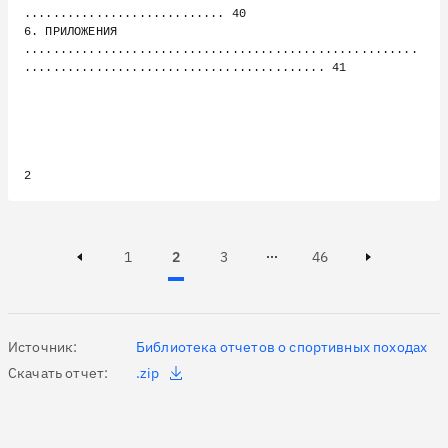
............................ 40

6. ПРИЛОЖЕНИЯ 
.......................................................
.......................................... 41

Page
Page
Active, Page
Page
1
2
3
46
Page 3 of 46
Previous page
Next page
Источник:
Библиотека отчетов о спортивных походах
Скачать отчет:
.zip