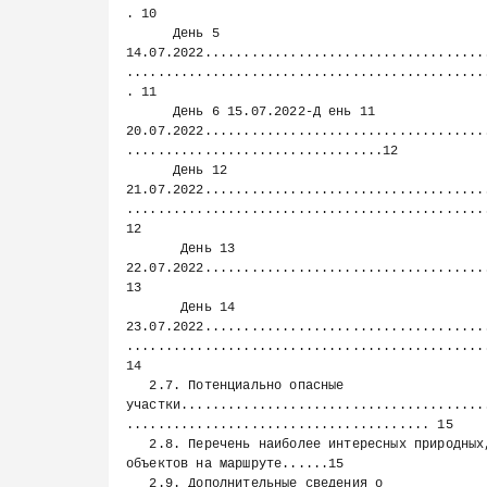
. 10

      День 5 
14.07.2022....................................
..............................................
. 11

      День 6 15.07.2022-Д ень 11 
20.07.2022....................................
.................................12

      День 12 
21.07.2022....................................
...............................................
12

       День 13 
22.07.2022..............................................                                                                
13

       День 14 
23.07.2022....................................
...............................................
14

   2.7. Потенциально опасные 
участки.......................................
....................................... 15

   2.8. Перечень наиболее интересных природных, исторических и др. 
объектов на маршруте......15

   2.9. Дополнительные сведения о 