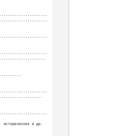
......................
......................
......................
......................
.................... 
                         
......................
................... 
......................