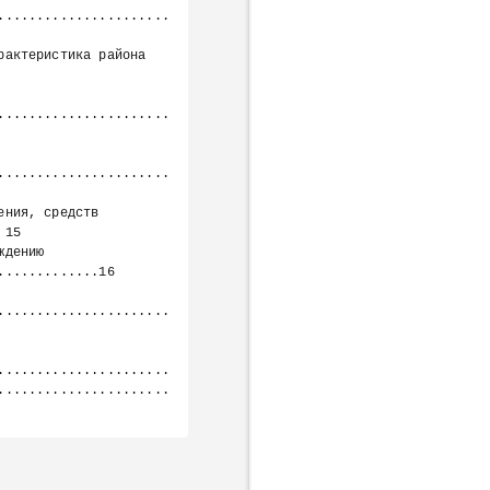
......................
......................
......................
15

............16

......................
......................
......................