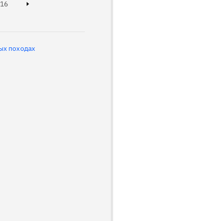
Page
16
Next page
ых походах