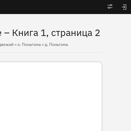
Войти
 – Книга 1, страница 2
двежий = о. Поньгома = д. Поньгома