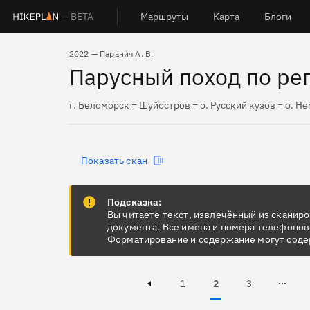
— BETA
Маршруты
Карта
Блоги
2022 — Паранич А. В.
Парусный поход по рег
г. Беломорск = Шуйостров = о. Русский кузов = о. Н
Показать скан
Подсказка:
Вы читаете текст, извлечённый из сканир
документа. Все имена и номера телефонов
Форматирование и содержание могут соде
Page
Page
Active, Page
1
2
3
Page 3 of 16