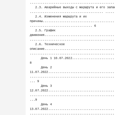
...............................................
   2.3. Аварийные выходы с маршрута и его запасные варианты 
........................................ ......
   2.4. Изменения маршрута и их 
причины.......................................
.................................. 6

   2.5. График 
движения......................................
...............................................
   2.6. Техническое 
описание......................................
...............................................
      День 1 10.07.2022........................................                                                                                                   
8

      День 2 
11.07.2022....................................
..............................................
... 9

      День 3 
12.07.2022....................................
..............................................
...9

      День 4 
13.07.2022....................................
..............................................