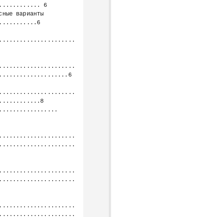
........... 6

..........6

......................
......................
...................6

......................
...........8

......................
......................
......................
......................
......................
......................