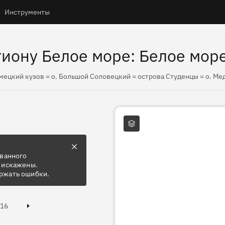
Инструменты
иону Белое море: Белое море
емецкий кузов = о. Большой Соловецкий = острова Студенцы = о. Ме
Слои карты
ованного
 искажены.
ржать ошибки.
Page
16