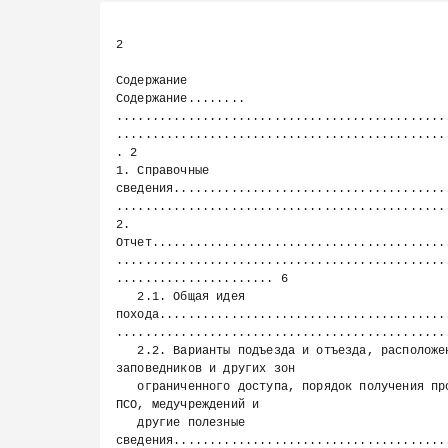
Previous page
2

Содержание

Содержание........ 
..............................................
..............................................
. 2

1. Справочные 
сведения......................................
...............................................
2. 
Отчет.........................................
..............................................
...................... 6

   2.1. Общая идея 
похода........................................
...............................................
   2.2. Варианты подъезда и отъезда, расположение погранзон, 
заповедников и других зон

   ограниченного доступа, порядок получения пропусков, дислокация 
ПСО, медучреждений и

   другие полезные 
сведения......................................