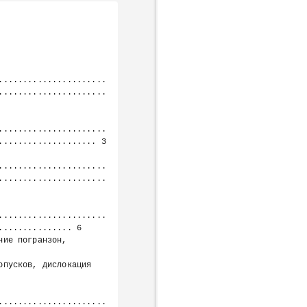
Next page
......................
......................
......................
................... 3

......................
......................
......................
.............. 6

......................