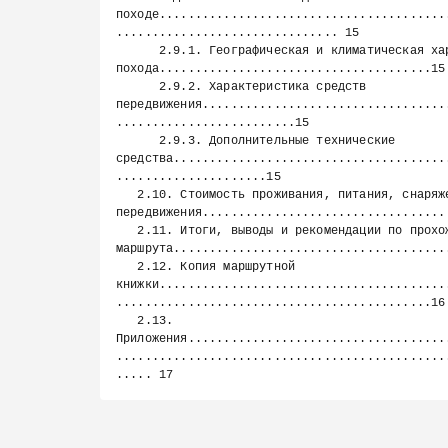
походе........................................
............................... 15

      2.9.1. Географическая и климатическая характеристика района 
похода......................................15

      2.9.2. Характеристика средств 
передвижения..................................
.........................15

      2.9.3. Дополнительные технические 
средства......................................
.....................15

   2.10. Стоимость проживания, питания, снаряжения, средств 
передвижения.................................. 
   2.11. Итоги, выводы и рекомендации по прохождению 
маршрута.......................................
   2.12. Копия маршрутной 
книжки........................................
............................................16

   2.13. 
Приложения....................................
..............................................