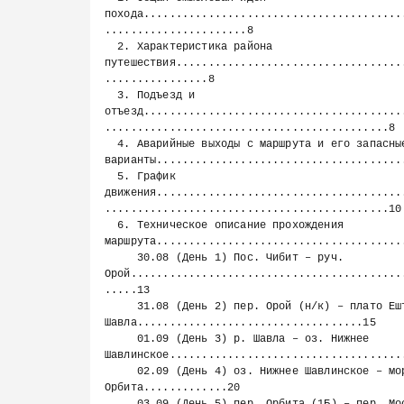
похода........................................
......................8

  2. Характеристика района 
путешествия...................................
................8

  3. Подъезд и 
отъезд........................................
............................................8

  4. Аварийные выходы с маршрута и его запасные 
варианты.......................................
  5. График 
движения......................................
............................................10

  6. Техническое описание прохождения 
маршрута.......................................
     30.08 (День 1) Пос. Чибит ‒ руч. 
Орой..........................................
.....13

     31.08 (День 2) пер. Орой (н/к) ‒ плато Ештыкол ‒ р. 
Шавла...................................15

     01.09 (День 3) р. Шавла ‒ оз. Нижнее 
Шавлинское.....................................
     02.09 (День 4) оз. Нижнее Шавлинское ‒ морена под перевалом 
Орбита.............20
