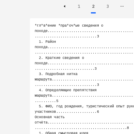
Page
Page
Active, Page
1
2
3
Page 3 of 73
Previous page
*гл*в*ение *пра*оч*ые сведения о 
походе........................................
.............................3

  1. Район 
похода........................................
...............................................
  2. Краткие сведения о 
походе........................................
............................3

  3. Подробная нитка 
маршрута......................................
.............................3

  4. Определяющие препятствия 
маршрута......................................
..........5

  5. ФИО, год рождения, туристический опыт руководителя и 
участников...................6

Основная часть 
отчёта........................................
...........................................8

  1. Общая смысловая идея 