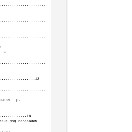
......................
......................
......................
.9

......................
................13

......................
............18
