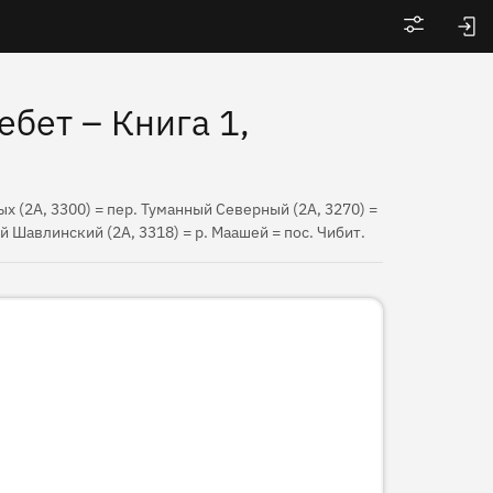
Войти
бет – Книга 1,
дых (2А, 3300) = пер. Туманный Северный (2А, 3270) =
й Шавлинский (2А, 3318) = р. Маашей = пос. Чибит.