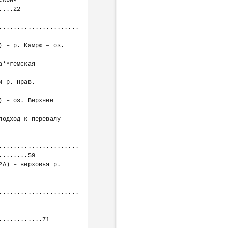
...22

......................
......................
.......59

......................
...........71
