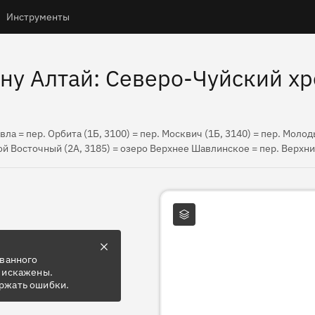
Инструменты
ну Алтай: Северо-Чуйский хре
Шавла = пер. Орбита (1Б, 3100) = пер. Москвич (1Б, 3140) = пер. Моло
утой Восточный (2А, 3185) = озеро Верхнее Шавлинское = пер. Верхни
Слои карты
ованного
 искажены.
ржать ошибки.