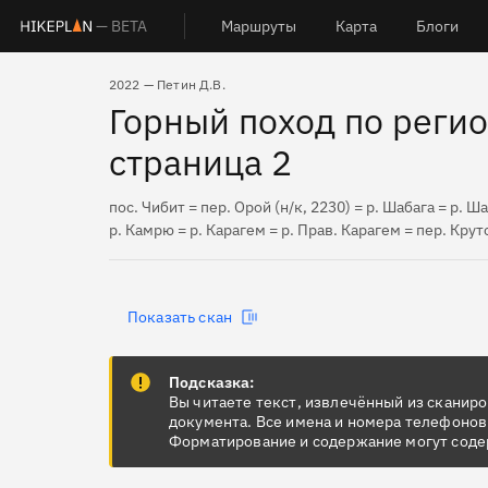
— BETA
Маршруты
Карта
Блоги
2022 — Петин Д.В.
Горный поход по регио
страница 2
пос. Чибит = пер. Орой (н/к, 2230) = р. Шабага = р. 
р. Камрю = р. Карагем = р. Прав. Карагем = пер. Кр
Показать скан
Подсказка:
Вы читаете текст, извлечённый из сканир
документа. Все имена и номера телефонов
Форматирование и содержание могут соде