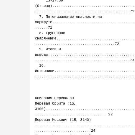
     13-17.09 
(Отъезд)......................................
............................................71

  7. Потенциальные опасности на 
маршруте......................................
......71

  8. Групповое 
снаряжение....................................
.....................................72

  9. Итоги и 
выводы........................................
............................................73

  10. 
Источники.....................................
...............................................
Описания перевалов

Перевал Орбита (1Б, 
3100).........................................
................................. 22

Перевал Москвич (1Б, 3140) 
..............................................
..........................24
