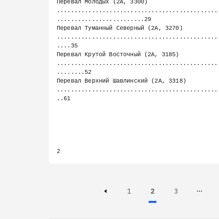
Перевал Молодых (2А, 3300) 
..............................................
.........................29

Перевал Туманный Северный (2А, 3270) 
..............................................
....35

Перевал Крутой Восточный (2А, 3185) 
..............................................
........52

Перевал Верхний Шавлинский (2А, 3318) 
..............................................
..61

Page
Page
Active, Page
1
2
3
Page 3 of 73
Previous page