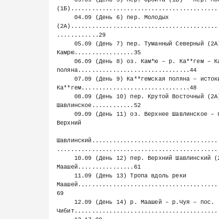
     03.09 (День 5) пер. Орбита (1Б) ‒ пер. Москвич 
(1Б)...........................................
     04.09 (День 6) пер. Молодых 
(2А)..........................................
............29

     05.09 (День 7) пер. Туманный Северный (2А) ‒ р. Камрю ‒ оз. 
Камрю.................35

     06.09 (День 8) оз. Кам*ю ‒ р. Ка**гем ‒ Ка**гемская 
поляна................................44

     07.09 (День 9) Ка**гемская поляна ‒ истоки р. Прав. 
Ка**гем...............................48

     08.09 (День 10) пер. Крутой Восточный (2А) ‒ оз. Верхнее 
Шавлинское............52

     09.09 (День 11) оз. Верхнее Шавлинское ‒ подход к перевалу 
Верхний

Шавлинский....................................
...............................................
     10.09 (День 12) пер. Верхний Шавлинский (2А) ‒ верховья р. 
Маашей................61

     11.09 (День 13) Тропа вдоль реки 
Маашей........................................
69

     12.09 (День 14) р. Маашей ‒ р.Чуя ‒ пос. 
Чибит..........................................