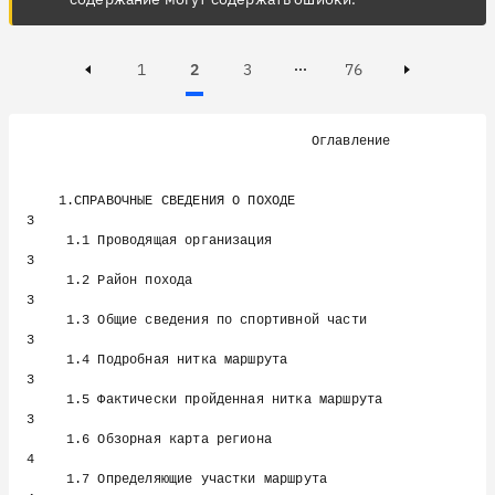
Page
Page
Active, Page
Page
1
2
3
76
Page 3 of 76
Previous page
Next page
                                    Оглавление

    1.СПРАВОЧНЫЕ СВЕДЕНИЯ О ПОХОДЕ                                              
3

     1.1 Проводящая организация                                                 
3

     1.2 Район похода                                                           
3

     1.3 Общие сведения по спортивной части                                     
3

     1.4 Подробная нитка маршрута                                               
3

     1.5 Фактически пройденная нитка маршрута                                   
3

     1.6 Обзорная карта региона                                                 
4

     1.7 Определяющие участки маршрута                                          