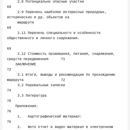
     2.8 Потенциально опасные участки                                          
68

     2.9 Перечень наиболее интересных природных, 
исторических и др. объектов на

     маршруте                                                                   
69

     2.11 Перечень специального и особенности 
общественного и личного снаряжения.

69

     2.12 Стоимость проживания, питания, снаряжения, 
средств передвижения      71

    ЗАКЛЮЧЕНИЕ                                                                 
72

     3.1 Итоги, выводы и рекомендации по прохождению 
маршрута                  72

     3.2 Перевальные записки                                                   
74

     3.3 Литература                                                            
76

    Приложения:                                                                
76

     1.   Картографический материал:                                           
76

     2.   Фото отчет и видео материал в электронном 