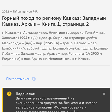
2022 — Гайфутдинов Р.Р.
Горный поход по региону Кавказ: Западный
Кавказ, Архыз – Книга 1, страница 2
г. Казань = г. Армавир = пос. Никитино траверс хр. Голый = пик
Хацавита (1994 м н/к) = дол .р. Хацавита = траверс хребта
Маркопидж = (н/к) = пер. (2245 1А) = дол. р. Бескес. = пер.
Блыбский (н/к 2568 м) = дол р. Большой Блыбь. = дол р. Большая
Лаба = пос. Загедан = до. р. Архыз = пер. Речепста (1А 2900 м
Радиально) = пос. Архыз = г. Невиномысск = г. Казань
Показать скан
Подсказка:
Вы читаете текст, извлечённый из
сканированного документа. Все имена и номера
телефонов искажены. Форматирование и
содержание могут содержать ошибки.