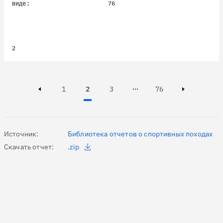
виде:                      76

Page
Page
Active, Page
Page
1
2
3
76
Page 3 of 76
Previous page
Next page
Источник:
Библиотека отчетов о спортивных походах
Скачать отчет:
.zip