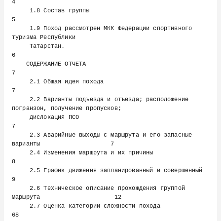
4

     1.8 Состав группы                                                          
5

     1.9 Поход рассмотрен МКК Федерации спортивного 
туризма Республики

     Татарстан.                                                                 
6

    СОДЕРЖАНИЕ ОТЧЕТА                                                           
7

     2.1 Общая идея похода                                                      
7

     2.2 Варианты подъезда и отъезда; расположение 
погранзон, получение пропусков;

     дислокация ПСО                                                              
7

     2.3 Аварийные выходы с маршрута и его запасные 
варианты                    7

     2.4 Изменения маршрута и их причины                                        
8

     2.5 График движения запланированный и совершенный                          
9

     2.6 Техническое описание прохождения группой 
маршрута                     12

     2.7 Оценка категории сложности похода                                     
68
