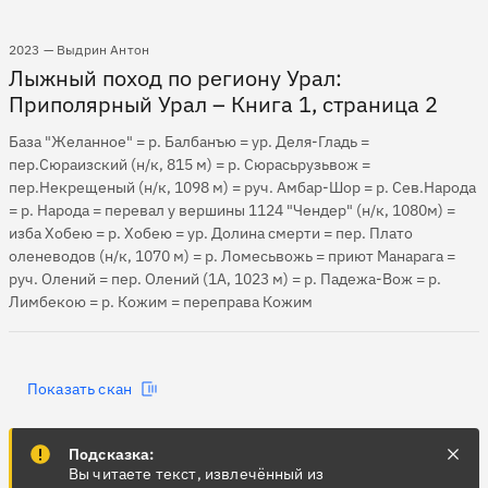
2023 — Выдрин Антон
Лыжный поход по региону Урал:
Приполярный Урал – Книга 1, страница 2
База "Желанное" = р. Балбанъю = ур. Деля-Гладь =
пер.Сюраизский (н/к, 815 м) = р. Сюрасьрузьвож =
пер.Некрещеный (н/к, 1098 м) = руч. Амбар-Шор = р. Сев.Народа
= р. Народа = перевал у вершины 1124 "Чендер" (н/к, 1080м) =
изба Хобею = р. Хобею = ур. Долина смерти = пер. Плато
оленеводов (н/к, 1070 м) = р. Ломесьвожь = приют Манарага =
руч. Олений = пер. Олений (1А, 1023 м) = р. Падежа-Вож = р.
Лимбекою = р. Кожим = переправа Кожим
Показать скан
Подсказка:
Вы читаете текст, извлечённый из