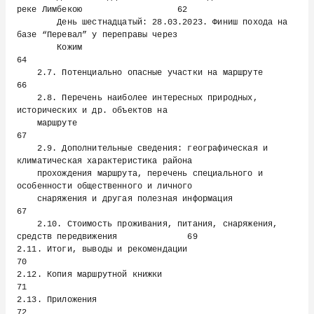
реке Лимбекою                   62

        День шестнадцатый: 28.03.2023. Финиш похода на 
базе “Перевал” у переправы через

        Кожим                                                                          
64

    2.7. Потенциально опасные участки на маршруте                                      
66

    2.8. Перечень наиболее интересных природных, 
исторических и др. объектов на

    маршруте                                                                           
67

    2.9. Дополнительные сведения: географическая и 
климатическая характеристика района

    прохождения маршрута, перечень специального и 
особенности общественного и личного

    снаряжения и другая полезная информация                                            
67

    2.10. Стоимость проживания, питания, снаряжения, 
средств передвижения              69

2.11. Итоги, выводы и рекомендации                                                     
70

2.12. Копия маршрутной книжки                                                          
71

2.13. Приложения                                                                       
72
