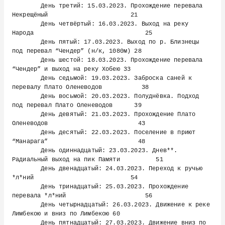
        День третий: 15.03.2023. Прохождение перевала 
Некрещёный                       21

        День четвёртый: 16.03.2023. Выход на реку 
Народа                               25

        День пятый: 17.03.2023. Выход по р. Близнецы 
под перевал “Чендер” (н/к, 1080м) 28

        День шестой: 18.03.2023. Прохождение перевала 
“Чендер” и выход на реку Хобею 33

        День седьмой: 19.03.2023. Заброска саней к 
перевалу Плато Оленеводов           38

        День восьмой: 20.03.2023. Полуднёвка. Подход 
под перевал Плато Оленеводов      39

        День девятый: 21.03.2023. Прохождение Плато 
Оленеводов                         43

        День десятый: 22.03.2023. Поселение в приют 
“Манарага”                         48

        День одиннадцатый: 23.03.2023. Днев**. 
Радиальный выход на пик Памяти          51

        День двенадцатый: 24.03.2023. Переход к ручью 
*л*ний                           54

        День тринадцатый: 25.03.2023. Прохождение 
перевала *л*ний                      56

        День четырнадцатый: 26.03.2023. Движение к реке 
Лимбекою и вниз по Лимбекою 60

        День пятнадцатый: 27.03.2023. Движение вниз по 