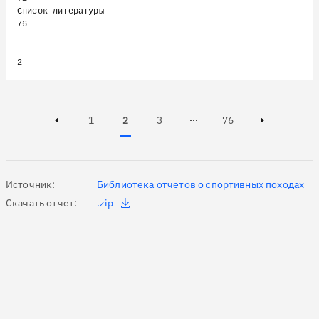
Список литературы                                                                      
76

Page
Page
Active, Page
Page
1
2
3
76
Page 3 of 76
Previous page
Next page
Источник:
Библиотека отчетов о спортивных походах
Скачать отчет:
.zip