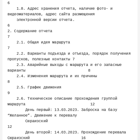
6

    1.8. Адрес хранения отчета, наличие фото- и 
видеоматериалов, адрес сайта размещения

    электронной версии отчета.                                                          
6

2. Содержание отчета                                                                    
7

    2.1. Общая идея маршрута                                                            
7

    2.2. Варианты подъезда и отъезда, порядок получения 
пропусков, полезные контакты 7

    2.3. Аварийные выходы с маршрута и его запасные 
варианты                            8

    2.4. Изменения маршрута и их причины                                                
8

    2.5. График движения                                                                
9

    2.6. Техническое описание прохождения группой 
маршрута                             12

        День первый: 13.03.2023. Заброска на базу 
“Желанное”. Движение к перевалу

        Сюраизский                                                                     
12

        День второй: 14.03.2023. Прохождение перевала 
Сюраизский                       16
