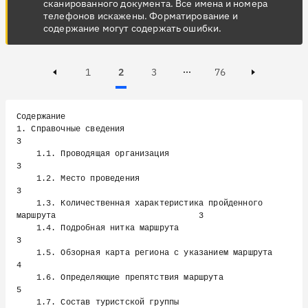
сканированного документа. Все имена и номера
телефонов искажены. Форматирование и
содержание могут содержать ошибки.
Page
Page
Active, Page
Page
1
2
3
76
Page 3 of 76
Previous page
Next page
Содержание

1. Справочные сведения                                                                  
3

    1.1. Проводящая организация                                                         
3

    1.2. Место проведения                                                               
3

    1.3. Количественная характеристика пройденного 
маршрута                             3

    1.4. Подробная нитка маршрута                                                       
3

    1.5. Обзорная карта региона с указанием маршрута                                    
4

    1.6. Определяющие препятствия маршрута                                              
5

    1.7. Состав туристской группы                                                       